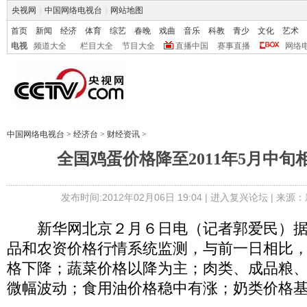
央视网
|
中国网络电视台
|
网站地图
首页
新闻
经济
体育
综艺
春晚
戏曲
音乐
科教
青少
文化
艺术
电视
频道大全
栏目大全
节目大全
直播中国
赛事直播
网络
中国网络电视台
>
经济台
>
财经资讯
>
全国鸡蛋价格降至2011年5月中旬
发布时间:2012年02月06日 19:04 |
进入复兴论坛
| 来源：
新华网北京２月６日电（记者郭爱民）据
品和农资价格行情系统监测，与前一日相比
格下降；蔬菜价格以降为主；肉类、成品粮
微幅波动；食用油价格稳中有涨；奶类价格