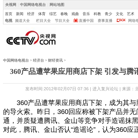
央视网
|
中国网络电视台
|
网站地图
首页
新闻
经济
体育
综艺
春晚
戏曲
音乐
科教
青少
文化
艺术
电视
频道大全
栏目大全
节目大全
直播中国
赛事直播
网络
中国网络电视台
>
经济台
>
财经资讯
>
360产品遭苹果应用商店下架 引发与
发布时间:2012年02月07日 07:36 |
进入复兴论坛
| 来源：
360产品遭苹果应用商店下架，成为其与
的导火索。昨日，360回应称被下架产品并
通，并质疑遭腾讯、金山等竞争对手造谣抹
对此，腾讯、金山否认“造谣论”，认为360