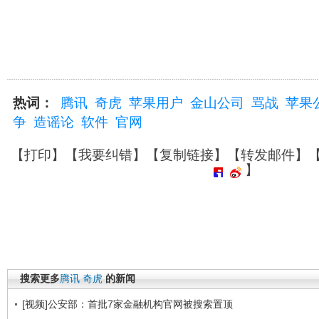
热词：
腾讯
奇虎
苹果用户
金山公司
骂战
苹果
争
造谣论
软件
官网
【
打印
】【
我要纠错
】【
复制链接
】【
转发邮件
】
】
搜索更多
腾讯
奇虎
的新闻
[视频]公安部：首批7家金融机构官网被搜索置顶