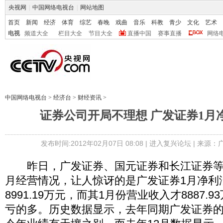
央视网
|
中国网络电视台
|
网站地图
首页
新闻
经济
体育
综艺
春晚
戏曲
音乐
科教
青少
文化
艺术
电视
频道大全
栏目大全
节目大全
直播中国
赛事直播
网络
中国网络电视台
>
经济台
>
财经资讯
>
证券公司开局不理想 广发证券1月
发布时间:2012年02月07日 08:08 |
进入复兴论坛
| 来源：
昨日，广发证券、国元证券和长江证券等3
月经营情况，让人惊讶的是广发证券1月净利
8991.19万元，而其1月份营业收入才8887.
亏的多。历史数据显示，去年同期广发证券的净