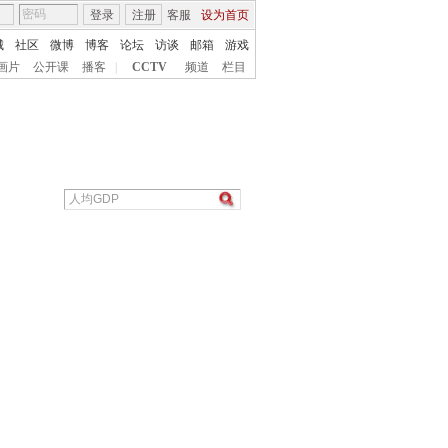
登录
注册
客服
设为首页
城
社区
微博
博客
论坛
访谈
邮箱
游戏
画片
公开课
播客
|
CCTV
频道
栏目