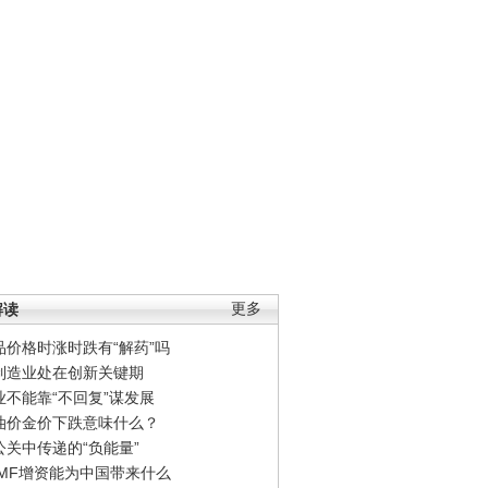
解读
更多
品价格时涨时跌有“解药”吗
制造业处在创新关键期
业不能靠“不回复”谋发展
油价金价下跌意味什么？
公关中传递的“负能量”
IMF增资能为中国带来什么