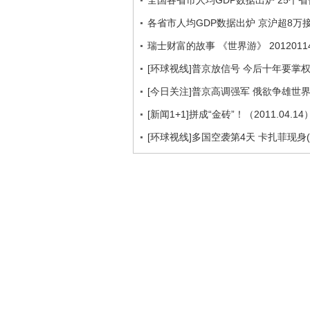
全国各省市人均GDP数据出炉 25个省
各省市人均GDP数据出炉 京沪超8万
瑞士财富的故事 《世界游》 2012011
[环球视线]普京放信号 今后十年要掌权？（
[今日关注]普京高调强军 俄欲争雄世界（2
[新闻1+1]拼成“金砖”！（2011.04.14
[环球视线]多国空袭第4天 卡扎菲现身(201