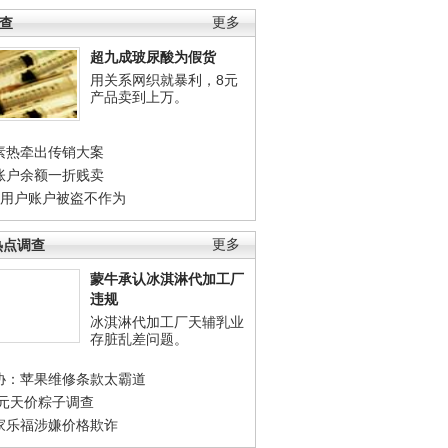
调查
更多
超九成玻尿酸为假货
用关系网织就暴利，8元
产品卖到上万。
素热牵出传销大案
账户余额一折贱卖
店用户账户被盗不作为
热点调查
更多
蒙牛承认冰淇淋代加工厂
违规
冰淇淋代加工厂天辅乳业
存脏乱差问题。
协：苹果维修条款太霸道
0元天价粽子调查
家乐福涉嫌价格欺诈