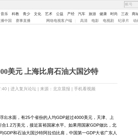
音乐
科教
青少
文化
艺术
公益
产经
汽车
旅游
健康
时尚
三农
商
直播中国
赛事直播
网络电视客户端
|
高清
电影
电视剧
纪录片
动
4000美元 上海比肩石油大国沙特
40 |
进入复兴论坛
| 来源：北京晨报 |
手机看视频
浮出水面，有25个省份的人均GDP超过4000美元，天津、上
折合1.2万美元，接近富裕国家水平。如果用国家GDP做比，北
均GDP和石油大国沙特阿拉伯比肩，中国第一GDP大省广东人