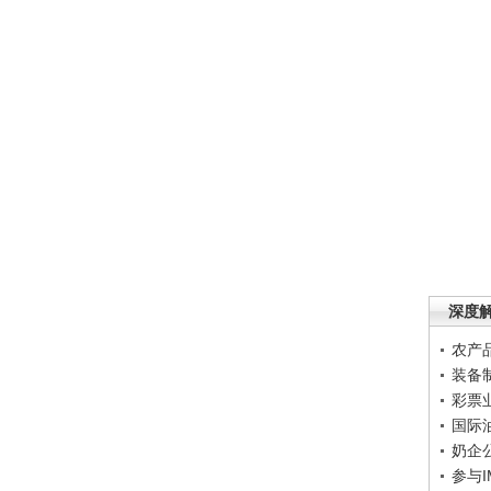
深度
农产
装备
彩票
国际
奶企
参与