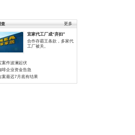
调查
更多
宜家代工厂成“弃妇”
合作存霸王条款，多家代
工厂被关。
宝案件波澜起伏
咖啡企业资金告急
吉案最迟7月底有结果