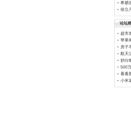
希腊
徐立
论坛
超市
苹果
房子
航天
炒白
50
看看
小米