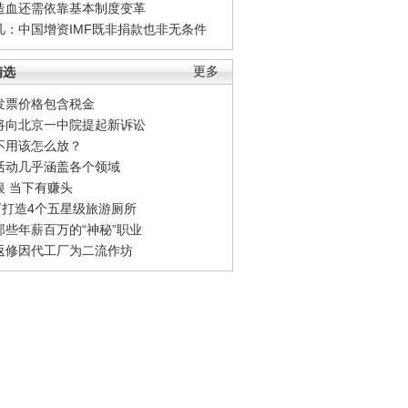
造血还需依靠基本制度变革
凡：中国增资IMF既非捐款也非无条件
精选
更多
发票价格包含税金
将向北京一中院提起新诉讼
不用该怎么放？
活动几乎涵盖各个领域
银 当下有赚头
0万打造4个五星级旅游厕所
那些年薪百万的“神秘”职业
返修因代工厂为二流作坊