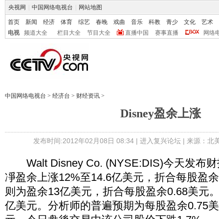
央视网
|
中国网络电视台
|
网站地图
首页
新闻
经济
体育
综艺
春晚
戏曲
音乐
科教
青少
文化
艺术
电视
频道大全
栏目大全
节目大全
直播中国
赛事直播
网络
中国网络电视台
>
经济台
>
财经资讯
>
Disney盈余上涨
发布时间:2012年02月08日 08:34 |
进入复兴论坛
| 来源：北
Walt Disney Co. (NYSE:DIS)今
凈盈余上涨12%至14.6亿美元，折合每股盈余
则为盈余13亿美元，折合每股盈余0.68美元。营
亿美元。分析师的普遍预期为每股盈余0.75美