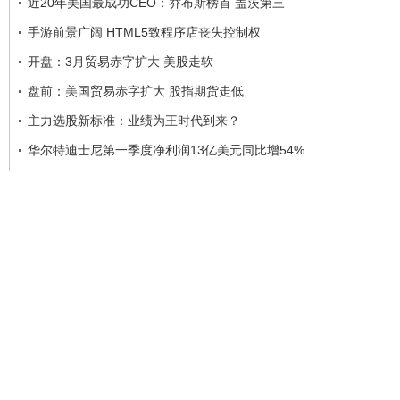
近20年美国最成功CEO：乔布斯榜首 盖茨第三
手游前景广阔 HTML5致程序店丧失控制权
开盘：3月贸易赤字扩大 美股走软
盘前：美国贸易赤字扩大 股指期货走低
主力选股新标准：业绩为王时代到来？
华尔特迪士尼第一季度净利润13亿美元同比增54%