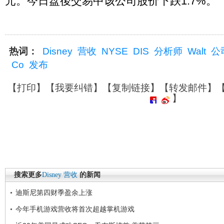
元。今日盘後交易中该公司股价下跌1.7%。
热词：
Disney
营收
NYSE
DIS
分析师
Walt
公
Co
发布
【
打印
】【
我要纠错
】【
复制链接
】【
转发邮件
】
】
搜索更多
Disney
营收
的新闻
迪斯尼第四财季盈余上涨
今年手机游戏营收将首次超越掌机游戏