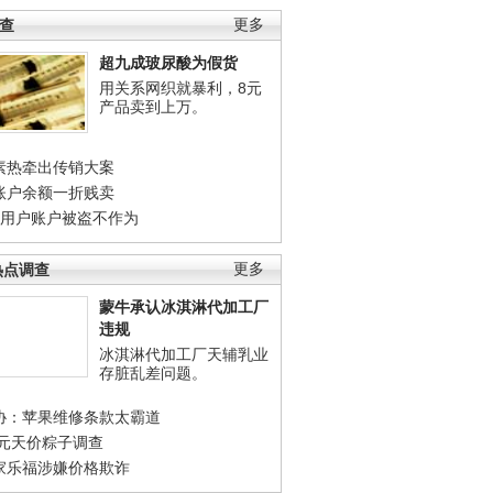
调查
更多
超九成玻尿酸为假货
用关系网织就暴利，8元
产品卖到上万。
素热牵出传销大案
账户余额一折贱卖
店用户账户被盗不作为
热点调查
更多
蒙牛承认冰淇淋代加工厂
违规
冰淇淋代加工厂天辅乳业
存脏乱差问题。
协：苹果维修条款太霸道
0元天价粽子调查
家乐福涉嫌价格欺诈