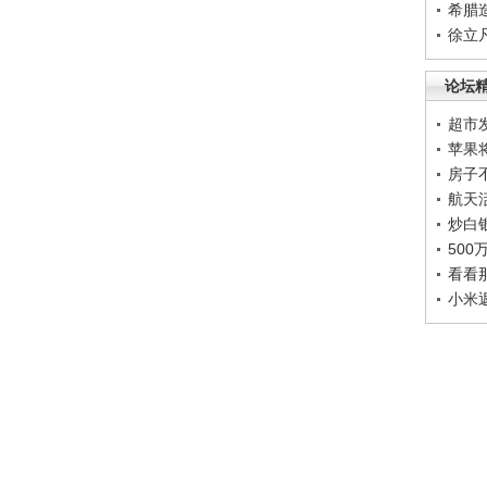
希腊
徐立
论坛
超市
苹果
房子
航天
炒白
50
看看
小米