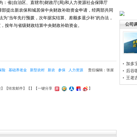
省(自治区、直辖市)财政厅(局)和人力资源社会保障厅
保障部提出新农保和城居保中央财政补助资金申请，经两部共同
法为“当年先行预拨，次年据实结算、差额多退少补”的办法，
公司
年度，按年与省级财政结算中央财政补助资金。
加多
保险
基础养老金
新型农村
新农
参保
人力资源
责任编辑：张崖
后谷
王老
接
】【
转发邮件
】【
】
【一键分享
】