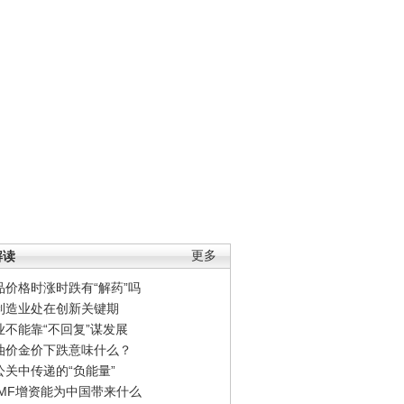
解读
更多
品价格时涨时跌有“解药”吗
制造业处在创新关键期
业不能靠“不回复”谋发展
油价金价下跌意味什么？
公关中传递的“负能量”
IMF增资能为中国带来什么