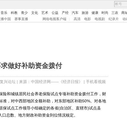
音乐
科教
青少
文化
艺术
公益
产经
汽车
旅游
健康
时尚
三农
商
直播中国
赛事直播
网络电视客户端
|
高清
电影
电视剧
纪录片
动
要求做好补助资金拨付
复兴论坛
| 来源：中国经济网——《经济日报》 |
手机看视频
险和城镇居民社会养老保险试点专项补助资金拨付工作，财
标准，对中西部地区全额补助，对东部地区补助50%。对各地
居保试点工作领导小组确定的各省(自治区、直辖市)试点县
籍人口总数、地方财政补助资金到位情况核定。