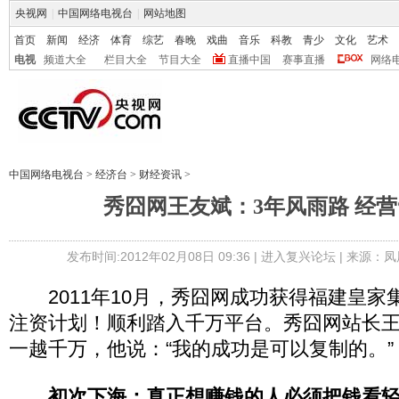
央视网
|
中国网络电视台
|
网站地图
首页
新闻
经济
体育
综艺
春晚
戏曲
音乐
科教
青少
文化
艺术
电视
频道大全
栏目大全
节目大全
直播中国
赛事直播
网络
中国网络电视台
>
经济台
>
财经资讯
>
秀囧网王友斌：3年风雨路 经营
发布时间:2012年02月08日 09:36 |
进入复兴论坛
| 来源：凤
2011年10月，秀囧网成功获得福建皇家集
注资计划！顺利踏入千万平台。秀囧网站长
一越千万，他说：“我的成功是可以复制的。”
初次下海：真正想赚钱的人必须把钱看