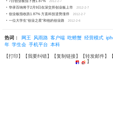
7日创业板指下挫1.87%
2012-2-7
华录百纳将于2月9日在深交所创业板上市
2012-2-7
创业板指收跌1.87% 方直科技逆势涨停
2012-2-7
一位大学生“创业之星”和他的创业路
2012-2-6
热词：
网王
风雨路
客户端
吃螃蟹
经营模式
ip
年
学生会
手机平台
本科
【
打印
】【
我要纠错
】【
复制链接
】【
转发邮件
】
】