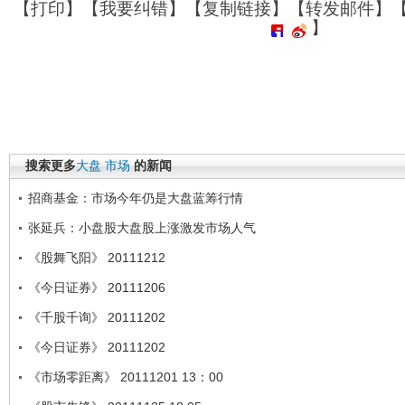
【
打印
】【
我要纠错
】【
复制链接
】【
转发邮件
】
】
搜索更多
大盘
市场
的新闻
招商基金：市场今年仍是大盘蓝筹行情
张延兵：小盘股大盘股上涨激发市场人气
《股舞飞阳》 20111212
《今日证券》 20111206
《千股千询》 20111202
《今日证券》 20111202
《市场零距离》 20111201 13：00