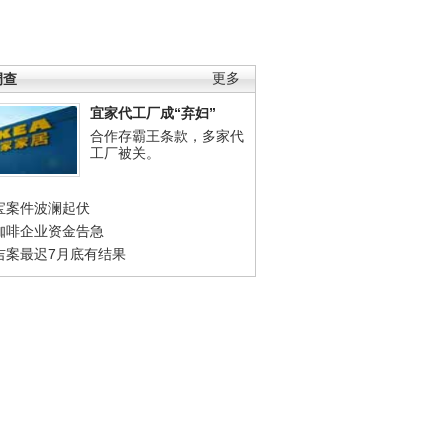
调查
更多
宜家代工厂成“弃妇”
合作存霸王条款，多家代
工厂被关。
宝案件波澜起伏
咖啡企业资金告急
吉案最迟7月底有结果