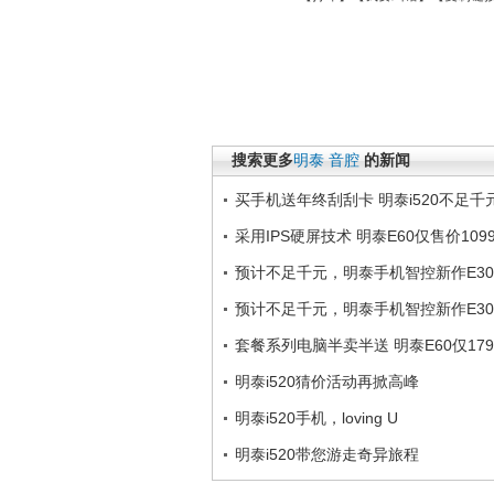
搜索更多
明泰
音腔
的新闻
买手机送年终刮刮卡 明泰i520不足千
采用IPS硬屏技术 明泰E60仅售价109
预计不足千元，明泰手机智控新作E3
预计不足千元，明泰手机智控新作E3
套餐系列电脑半卖半送 明泰E60仅179
明泰i520猜价活动再掀高峰
明泰i520手机，loving U
明泰i520带您游走奇异旅程