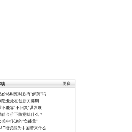
解读
更多
品价格时涨时跌有“解药”吗
制造业处在创新关键期
业不能靠“不回复”谋发展
油价金价下跌意味什么？
公关中传递的“负能量”
IMF增资能为中国带来什么