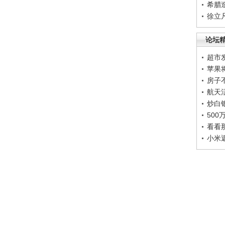
希腊
徐立
论坛
超市
苹果
房子
航天
炒白
50
看看
小米