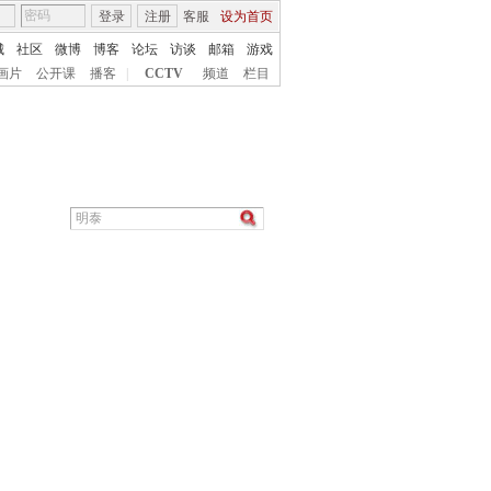
登录
注册
客服
设为首页
城
社区
微博
博客
论坛
访谈
邮箱
游戏
画片
公开课
播客
|
CCTV
频道
栏目