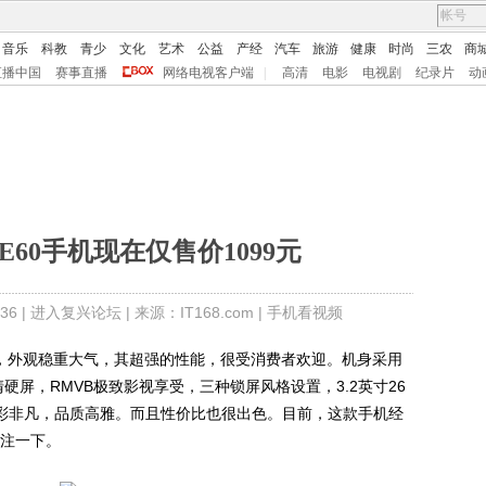
音乐
科教
青少
文化
艺术
公益
产经
汽车
旅游
健康
时尚
三农
商
直播中国
赛事直播
网络电视客户端
|
高清
电影
电视剧
纪录片
动
E60手机现在仅售价1099元
36 |
进入复兴论坛
| 来源：IT168.com |
手机看视频
，外观稳重大气，其超强的性能，很受消费者欢迎。机身采用
硬屏，RMVB极致影视享受，三种锁屏风格设置，3.2英寸26
摸，精彩非凡，品质高雅。而且性价比也很出色。目前，这款手机经
关注一下。