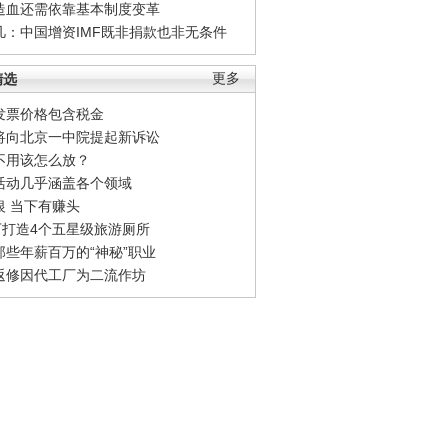
造血还需依靠基本制度变革
凡：中国增资IMF既非捐款也非无条件
精选
更多
发票价格包含税金
将向北京一中院提起新诉讼
不用该怎么放？
活动几乎涵盖各个领域
银 当下有赚头
0万打造4个五星级旅游厕所
那些年薪百万的“神秘”职业
返修因代工厂为二流作坊