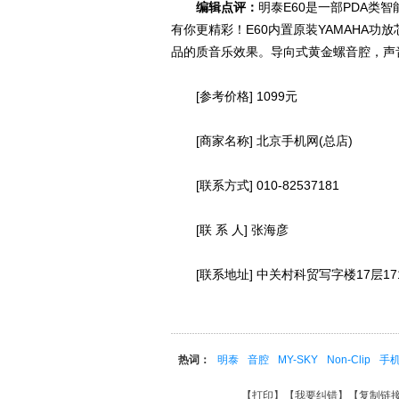
编辑点评：
明泰E60是一部PDA
有你更精彩！E60内置原装YAMAHA功放
品的质音乐效果。导向式黄金螺音腔，声
[参考价格] 1099元
[商家名称] 北京手机网(总店)
[联系方式] 010-82537181
[联 系 人] 张海彦
[联系地址] 中关村科贸写字楼17层17
热词：
明泰
音腔
MY-SKY
Non-Clip
手
【
打印
】【
我要纠错
】【
复制链