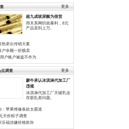
调查
更多
超九成玻尿酸为假货
用关系网织就暴利，8元
产品卖到上万。
素热牵出传销大案
账户余额一折贱卖
店用户账户被盗不作为
热点调查
更多
蒙牛承认冰淇淋代加工厂
违规
冰淇淋代加工厂天辅乳业
存脏乱差问题。
协：苹果维修条款太霸道
0元天价粽子调查
家乐福涉嫌价格欺诈