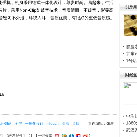
类智能手机，机身采用德式一体化设计，尊贵时尚。易起来，生活
315
芯片，采用Non-Clip防破音技术，音质清丽、不破音，彰显高
音密闭不外泄，环绕入耳，音质优美，有很好的重低音质感。
胎盘
京东
1号
财经
16
中消
188
机经销商
全屏
一体化设计
i-Touch
高清
音质
责任编辑：张崖
武汉
接
】【
转发邮件
】【
】
【一键分享
】