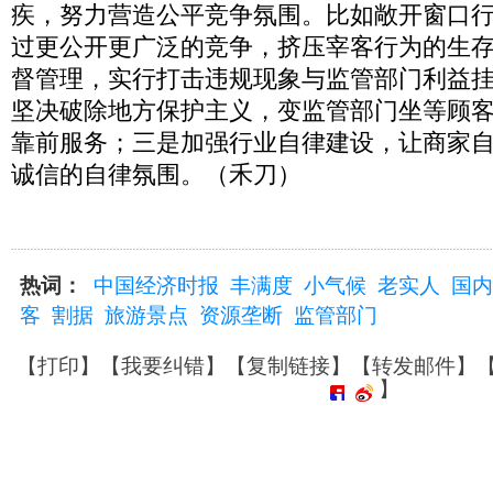
疾，努力营造公平竞争氛围。比如敞开窗口
过更公开更广泛的竞争，挤压宰客行为的生
督管理，实行打击违规现象与监管部门利益
坚决破除地方保护主义，变监管部门坐等顾
靠前服务；三是加强行业自律建设，让商家
诚信的自律氛围。（禾刀）
热词：
中国经济时报
丰满度
小气候
老实人
国内
客
割据
旅游景点
资源垄断
监管部门
【
打印
】【
我要纠错
】【
复制链接
】【
转发邮件
】
】