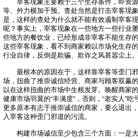
宰客现象主要赖于三个生存条件，即资源
等、外力横加干预。查处当然是打击宰客现
是，这样的查处为什么就不能有效遏制宰客
呢？事实上，宰客现象在一些地方一些行业
些地方的餐饮业，已经形成非宰客不能生存
这些宰客现象，看不到商家赖以市场化生存
行业自律，反倒是欺骗、欺诈之风甚嚣尘上
最根本的原因在于，这样靠宰客等歪门邪
场，扭曲了推崇诚信经营、商家与顾客双赢
以在这样扭曲的市场中生根发芽。唤醒商家
健康市场羽翼的“丰满度”，否则，“老实人”
更多原本有志于推崇诚信的商家，要么退出
入宰客这种歪门邪道的污流。
构建市场诚信至少包含三个方面：一是大