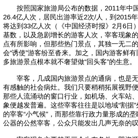
按照国家旅游局公布的数据，2011年中
26.4亿人次，居民出游率近2次/人，到201
将达到33亿人次（《中国经济时报》2月6日
基数，以及急剧增长的游客人次，宰客现象
点有所影响，但那些热门景点，其独一无二
会“诱使”游客纷至沓来。加之，国内游客鲜
多旅游景点根本就不奢望做“回头客”的生意。
宰客，几成国内旅游景点的通病，也是无
有感触的社会病灶。我们只要稍稍拓展视野
那些人流涌动的窗口行业，如机场、火车站
象便越发普遍。这些宰客往往是以地域“割据”
的宰客“小气候”，而那些靠行政力量形成的
公器的公然宰客，公众只能发出几声无奈的