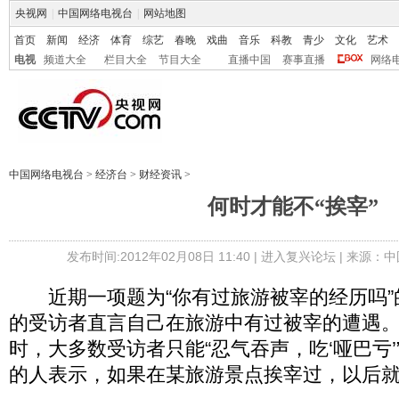
央视网
|
中国网络电视台
|
网站地图
首页
新闻
经济
体育
综艺
春晚
戏曲
音乐
科教
青少
文化
艺术
电视
频道大全
栏目大全
节目大全
直播中国
赛事直播
网络
中国网络电视台
>
经济台
>
财经资讯
>
何时才能不“挨宰”
发布时间:2012年02月08日 11:40 |
进入复兴论坛
| 来源：中
近期一项题为“你有过旅游被宰的经历吗”的
的受访者直言自己在旅游中有过被宰的遭遇
时，大多数受访者只能“忍气吞声，吃‘哑巴亏’”（
的人表示，如果在某旅游景点挨宰过，以后