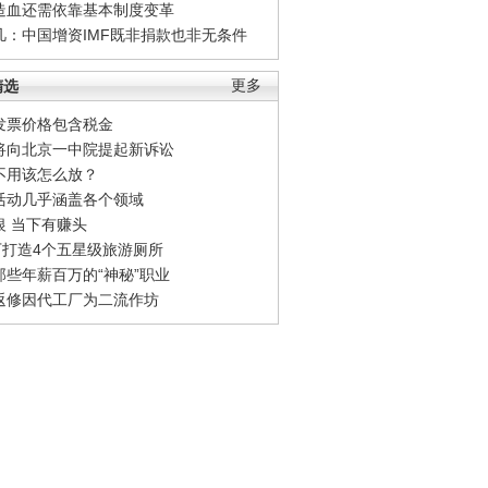
造血还需依靠基本制度变革
凡：中国增资IMF既非捐款也非无条件
精选
更多
发票价格包含税金
将向北京一中院提起新诉讼
不用该怎么放？
活动几乎涵盖各个领域
银 当下有赚头
0万打造4个五星级旅游厕所
那些年薪百万的“神秘”职业
返修因代工厂为二流作坊