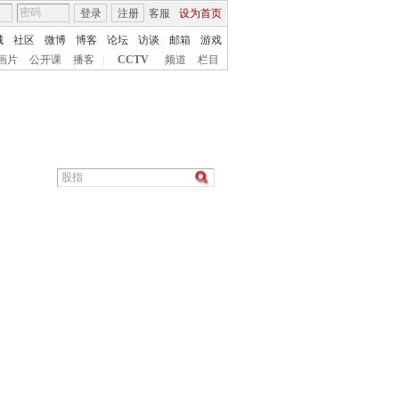
登录
注册
客服
设为首页
城
社区
微博
博客
论坛
访谈
邮箱
游戏
画片
公开课
播客
|
CCTV
频道
栏目