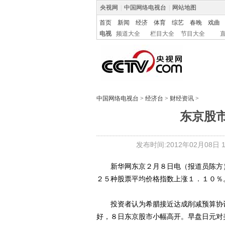
央视网
|
中国网络电视台
|
网站地图
首页
新闻
经济
体育
综艺
春晚
戏曲
电视
频道大全
栏目大全
节目大全
中国网络电视台
>
经济台
>
财经资讯
>
东京股市
发布时间:2012年02月08日 15
新华网东京２月８日电（报道员陈方）
２５种股票平均价格指数上涨１．１０％
投资者认为希腊接近达成削减预算协议
好，８日东京股市小幅高开。早盘日元对