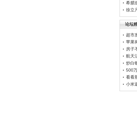
希腊
徐立
论坛
超市
苹果
房子
航天
炒白
50
看看
小米