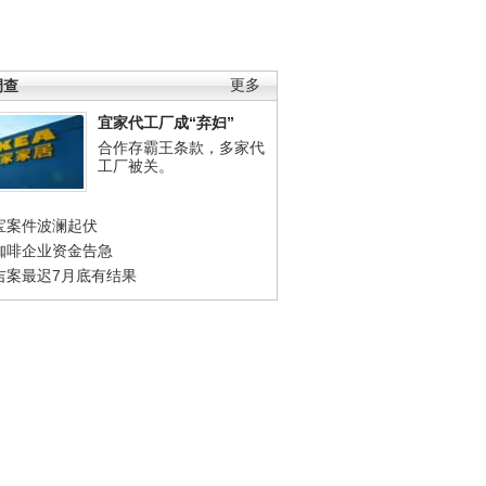
调查
更多
宜家代工厂成“弃妇”
合作存霸王条款，多家代
工厂被关。
宝案件波澜起伏
咖啡企业资金告急
吉案最迟7月底有结果