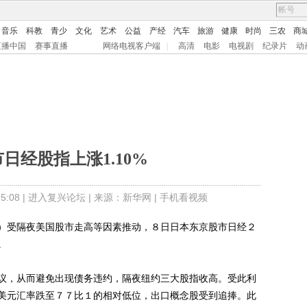
音乐
科教
青少
文化
艺术
公益
产经
汽车
旅游
健康
时尚
三农
商
直播中国
赛事直播
网络电视客户端
|
高清
电影
电视剧
纪录片
动
日经股指上涨1.10%
:08 |
进入复兴论坛
| 来源：新华网 |
手机看视频
受隔夜美国股市走高等因素推动，８日日本东京股市日经２
。
，从而避免出现债务违约，隔夜纽约三大股指收高。受此利
美元汇率跌至７７比１的相对低位，出口概念股受到追捧。此