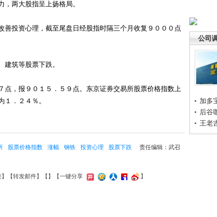
力，两大股指呈上扬格局。
善投资心理，截至尾盘日经股指时隔三个月收复９０００点
公司
、建筑等股票下跌。
点，报９０１５．５９点。东京证券交易所股票价格指数上
为１．２４％。
加多
后谷
王老
所
股票价格指数
涨幅
钢铁
投资心理
股票下跌
责任编辑：武召
接
】【
转发邮件
】【
】
【一键分享
】