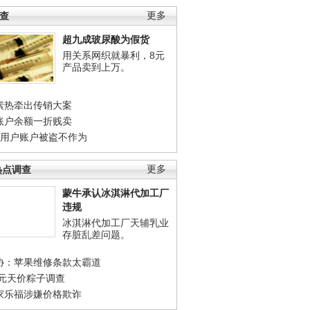
调查
更多
超九成玻尿酸为假货
用关系网织就暴利，8元
产品卖到上万。
素热牵出传销大案
账户余额一折贱卖
店用户账户被盗不作为
热点调查
更多
蒙牛承认冰淇淋代加工厂
违规
冰淇淋代加工厂天辅乳业
存脏乱差问题。
协：苹果维修条款太霸道
0元天价粽子调查
家乐福涉嫌价格欺诈