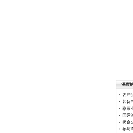
深度
农产
装备
彩票
国际
奶企
参与