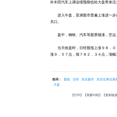
外丰田汽车上调业绩预期也给大盘带来活
进入午盘，亚洲股市普遍上涨进一步改
关口。
盘中，钢铁、汽车等股票领涨，空运
当天收盘时，日经股指上涨９８．０７
涨９．５７点，报７８２．３４点，涨幅
热词：
股指
日经
东京股市
东京证券交易
大盘
【
打印
】【
我要纠错
】【
复制链