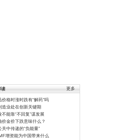
解读
更多
品价格时涨时跌有“解药”吗
制造业处在创新关键期
业不能靠“不回复”谋发展
油价金价下跌意味什么？
公关中传递的“负能量”
IMF增资能为中国带来什么