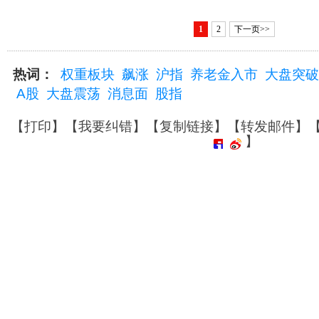
1
2
下一页>>
热词：
权重板块
飙涨
沪指
养老金入市
大盘突破
A股
大盘震荡
消息面
股指
【
打印
】【
我要纠错
】【
复制链接
】【
转发邮件
】
】