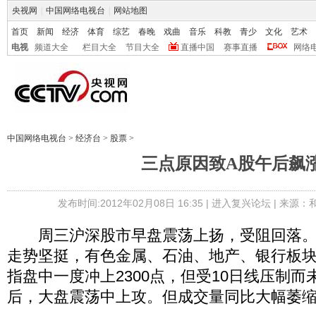
央视网
|
中国网络电视台
|
网站地图
首页
新闻
经济
体育
综艺
春晚
戏曲
音乐
科教
青少
文化
艺术
电视
频道大全
栏目大全
节目大全
直播中国
赛事直播
网络
中国网络电视台
>
经济台
>
股票
>
三点原因致A股午后飙
发布时间:2012年02月08日 16:35 |
进入复兴论坛
| 来源：
周三沪深股市早盘震荡上扬，受阻回落。
走势坚挺，有色金属、石油、地产、银行板
指盘中一度冲上2300点，但受10日线压制而
后，大盘震荡中上攻。但成交量同比大幅萎