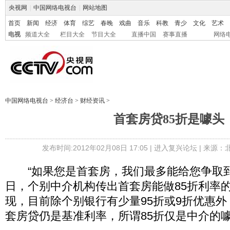
央视网
|
中国网络电视台
|
网站地图
首页
新闻
经济
体育
综艺
春晚
戏曲
音乐
科教
青少
文化
艺术
电视
频道大全
栏目大全
节目大全
直播中国
赛事直播
网络
中国网络电视台
>
经济台
>
财经资讯
>
首套房贷85折是噱头
发布时间:2012年02月08日 17:05 |
进入复兴论坛
| 来源：
“如果您是首套房，我们最多能给您争取到8
日，个别中介机构传出首套房能做85折利率
现，目前除个别银行有少量95折或9折优惠
套房贷仍是基准利率，所谓85折仅是中介的