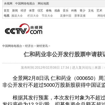
央视网
|
中国网络电视台
|
网站地图
首页
新闻
经济
体育
综艺
春晚
戏曲
音乐
科教
青少
文化
艺术
电视
频道大全
栏目大全
节目大全
直播中国
赛事直播
网络
中国网络电视台
>
经济台
>
财经资讯
>
仁和药业非公开发行股票申请获
发布时间:2012年02月08日 17:34 |
进入复兴论坛
| 来源：
全景网2月8日讯 仁和药业（000650）
非公开发行不超过5000万股新股获得中国证
根据其发行预案，本次发行对象为不超过1
发行底价为12.2元/股，拟募集资金总额不超过