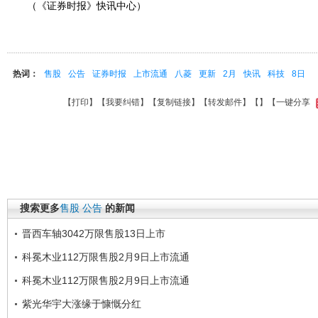
（《证券时报》快讯中心）
热词：
售股
公告
证券时报
上市流通
八菱
更新
2月
快讯
科技
8日
【
打印
】【
我要纠错
】【
复制链接
】【
转发邮件
】【
】
【一键分享
搜索更多
售股
公告
的新闻
晋西车轴3042万限售股13日上市
科冕木业112万限售股2月9日上市流通
科冕木业112万限售股2月9日上市流通
紫光华宇大涨缘于慷慨分红