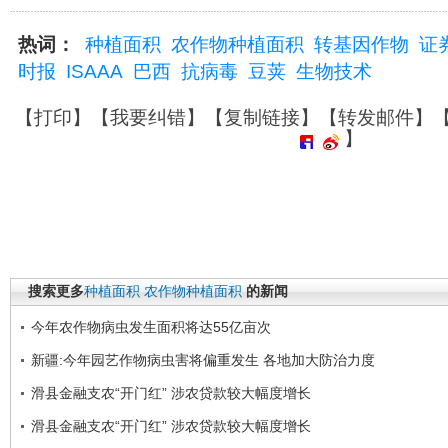
热词：
种植面积
农作物种植面积
转基因作物
证
时报
ISAAA
巴西
抗病毒
豆荚
生物技术
【
打印
】【
我要纠错
】【
复制链接
】【
转发邮件
】
】
搜索更多
种植面积
农作物种植面积
的新闻
今年农作物病虫发生面积将达55亿亩次
新疆:今年园艺作物病虫害将偏重发生 各地加大防治力度
滑县金融支农“开门红” 涉农贷款较大幅度增长
滑县金融支农“开门红” 涉农贷款较大幅度增长