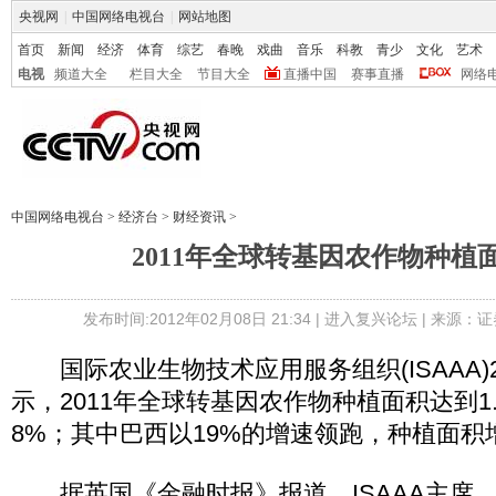
央视网
|
中国网络电视台
|
网站地图
首页
新闻
经济
体育
综艺
春晚
戏曲
音乐
科教
青少
文化
艺术
电视
频道大全
栏目大全
节目大全
直播中国
赛事直播
网络
中国网络电视台
>
经济台
>
财经资讯
>
2011年全球转基因农作物种植
发布时间:2012年02月08日 21:34 |
进入复兴论坛
| 来源：证
国际农业生物技术应用服务组织(ISAAA)
示，2011年全球转基因农作物种植面积达到1
8%；其中巴西以19%的增速领跑，种植面积增
据英国《金融时报》报道，ISAAA主席