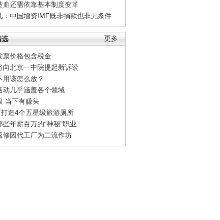
造血还需依靠基本制度变革
凡：中国增资IMF既非捐款也非无条件
精选
更多
发票价格包含税金
将向北京一中院提起新诉讼
不用该怎么放？
活动几乎涵盖各个领域
银 当下有赚头
0万打造4个五星级旅游厕所
那些年薪百万的“神秘”职业
返修因代工厂为二流作坊