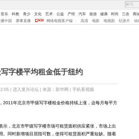
音乐
科教
青少
文化
艺术
公益
产经
汽车
旅游
健康
时尚
三农
商
直播中国
赛事直播
网络电视客户端
|
高清
电影
电视剧
纪录片
动
级写字楼平均租金低于纽约
:05 |
进入复兴论坛
| 来源：新华网 |
手机看视频
011年北京市甲级写字楼租金价格持续上涨，达每月每平方
示，北京市甲级写字楼市场可租赁面积供应紧张，市场上出
用。同时新增项目屈指可数，使得可租赁面积严重短缺。随着