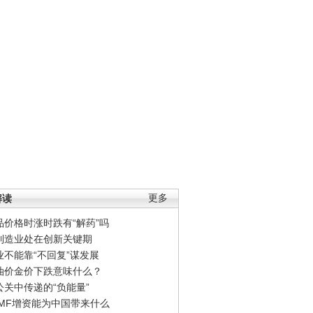
解读
更多
品价格时涨时跌有“解药”吗
制造业处在创新关键期
业不能靠“不回复”谋发展
油价金价下跌意味什么？
公关中传递的“负能量”
IMF增资能为中国带来什么