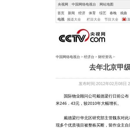
央视网
|
中国网络电视台
|
网站地图
首页
新闻
经济
体育
综艺
春晚
戏曲
电视
频道大全
栏目大全
节目大全
中国网络电视台
>
经济台
>
财经资讯
>
去年北京甲
发布时间:2012年02月08日 22
国际物业顾问公司戴德梁行日前公布，2
米246．43元，较2010年大幅增长。
戴德梁行华北区研究部主管魏东对此表
现多个优质项目被整栋买断，留作业主自