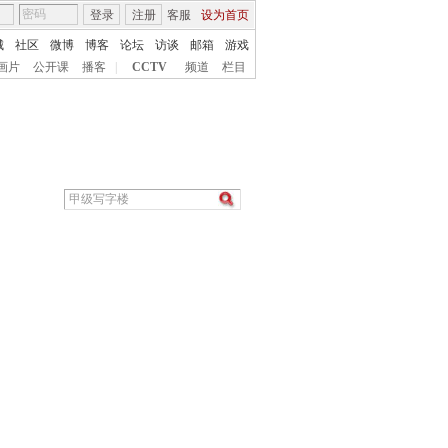
登录
注册
客服
设为首页
城
社区
微博
博客
论坛
访谈
邮箱
游戏
画片
公开课
播客
|
CCTV
频道
栏目