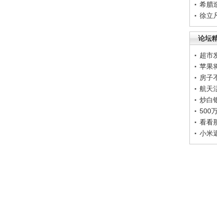
希腊
徐立
论坛
超市
苹果
房子
航天
炒白
50
看看
小米