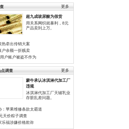
调查
更多
超九成玻尿酸为假货
用关系网织就暴利，8元
产品卖到上万。
素热牵出传销大案
账户余额一折贱卖
店用户账户被盗不作为
热点调查
更多
蒙牛承认冰淇淋代加工厂
违规
冰淇淋代加工厂天辅乳业
存脏乱差问题。
协：苹果维修条款太霸道
0元天价粽子调查
家乐福涉嫌价格欺诈