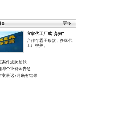
调查
更多
宜家代工厂成“弃妇”
合作存霸王条款，多家代
工厂被关。
宝案件波澜起伏
咖啡企业资金告急
吉案最迟7月底有结果