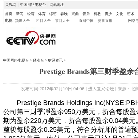
央视网
|
中国网络电视台
|
网站地图
首页
新闻
经济
体育
综艺
春晚
戏曲
音乐
科教
青少
文化
艺术
电视
频道大全
栏目大全
节目大全
直播中国
赛事直播
网络
中国网络电视台
>
经济台
>
财经资讯
>
Prestige Brands第三财季
发布时间:2012年02月10日 04:06 |
进入复兴论坛
| 来源：北
Prestige Brands Holdings Inc(NYS
公司第三财季凈盈余950万美元，折合每股盈余
期为盈余220万美元，折合每股盈余0.04美
整後每股盈余0.25美元，符合分析师的普遍预