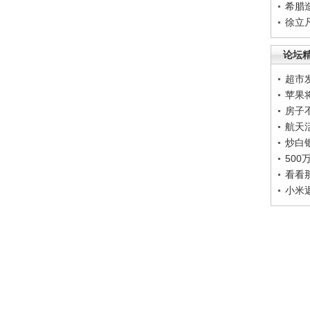
希腊
徐立
论坛
超市
苹果
房子
航天
炒白
50
看看
小米