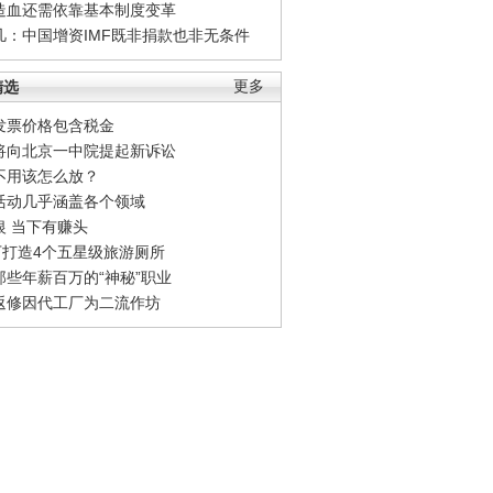
造血还需依靠基本制度变革
凡：中国增资IMF既非捐款也非无条件
精选
更多
发票价格包含税金
将向北京一中院提起新诉讼
不用该怎么放？
活动几乎涵盖各个领域
银 当下有赚头
0万打造4个五星级旅游厕所
那些年薪百万的“神秘”职业
返修因代工厂为二流作坊