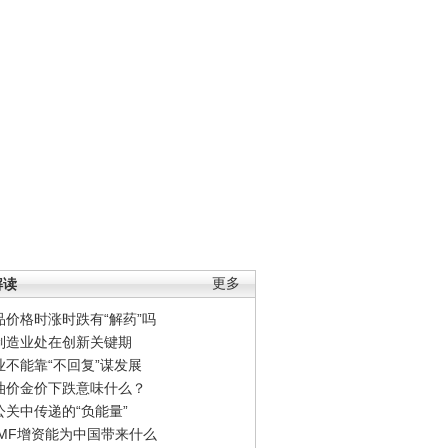
解读
更多
品价格时涨时跌有“解药”吗
制造业处在创新关键期
业不能靠“不回复”谋发展
油价金价下跌意味什么？
公关中传递的“负能量”
IMF增资能为中国带来什么