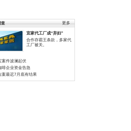
调查
更多
宜家代工厂成“弃妇”
合作存霸王条款，多家代
工厂被关。
宝案件波澜起伏
咖啡企业资金告急
吉案最迟7月底有结果