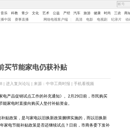
音乐
科教
青少
文化
艺术
公益
产经
汽车
旅游
健康
时尚
三农
商
直播中国
赛事直播
网络电视客户端
|
高清
电影
电视剧
纪录片
动
前买节能家电仍获补贴
8 |
进入复兴论坛
| 来源：中华工商时报 |
手机看视频
电产品促销试点工作的补充通知》。2月29日前，市民购买
节能家电时直接向购买人垫付补贴资金。
补贴政策，是与家电以旧换新政策捆绑实施的，而以旧换新
，今年家电节能补贴政策是否还继续试点？日前，市商务委下发补