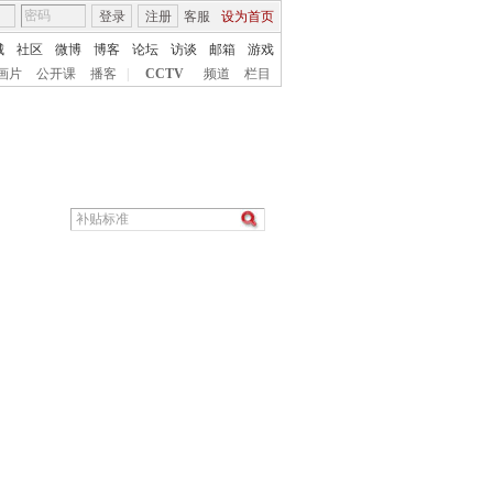
登录
注册
客服
设为首页
城
社区
微博
博客
论坛
访谈
邮箱
游戏
画片
公开课
播客
|
CCTV
频道
栏目