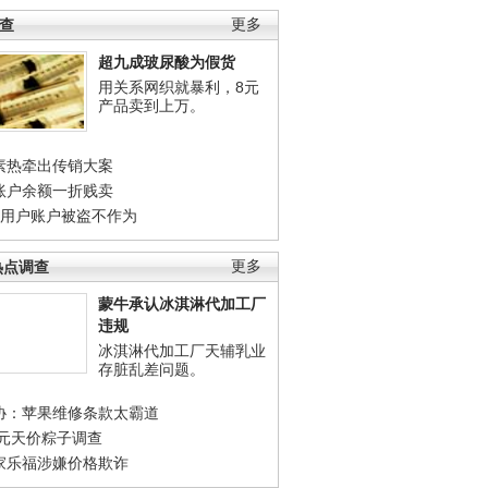
调查
更多
超九成玻尿酸为假货
用关系网织就暴利，8元
产品卖到上万。
素热牵出传销大案
账户余额一折贱卖
店用户账户被盗不作为
热点调查
更多
蒙牛承认冰淇淋代加工厂
违规
冰淇淋代加工厂天辅乳业
存脏乱差问题。
协：苹果维修条款太霸道
0元天价粽子调查
家乐福涉嫌价格欺诈