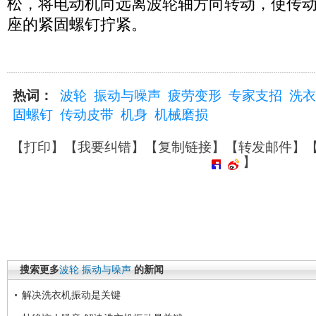
松，将电动机向远离波轮轴方向转动，使传
座的紧固螺钉拧紧。
热词：
波轮
振动与噪声
疲劳变形
专家支招
洗衣
固螺钉
传动皮带
机身
机械磨损
【
打印
】【
我要纠错
】【
复制链接
】【
转发邮件
】
】
搜索更多
波轮
振动与噪声
的新闻
解决洗衣机振动是关键