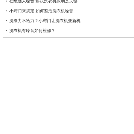
杜绝恼人噪音 解决洗衣机振动是关键
小窍门来搞定 如何整治洗衣机噪音
洗涤力不给力？小窍门让洗衣机变新机
洗衣机有噪音如何检修？