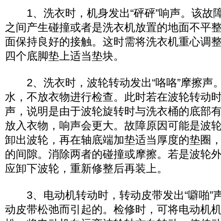
1、洗衣时，机身发出“砰砰”响声。该故
之间产生碰撞或者是洗衣机放置的地面不平
面保持良好的接触。这时需将洗衣机重心调
四个底脚垫上适当垫块。
2、洗衣时，波轮转动发出“咯咯”摩擦声
水，不放衣物进行检查。此时若在波轮转动时
声，说明是由于波轮旋转时与洗衣桶的底部
放入衣物，响声会更大。故障原因可能是波
卸出波轮，再在轴底端加垫适当厚度的垫圈
的间隙。消除两者的碰撞或摩擦。若是波轮
应卸下波轮，重新修整后再装上。
3、电动机转动时，转动皮带发出“噼啪”
动皮带松弛而引起的。检修时，可将电动机