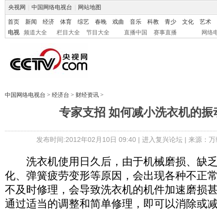
央视网
|
中国网络电视台
|
网站地图
首页
新闻
经济
体育
综艺
春晚
戏曲
音乐
科教
青少
文化
艺术
电视
频道大全
栏目大全
节目大全
直播中国
赛事直播
网络
中国网络电视台
>
经济台
>
财经资讯
>
专家支招 如何减小洗衣机的振
发布时间:2012年02月10日 09:40 |
进入复兴论坛
| 来源：万
洗衣机使用日久后，由于机械磨损、缺乏
化、弹簧疲劳变形等原因，会出现各种不正
不及时修理，会导致洗衣机的机件加速磨损
通过适当的调整和简单修理，即可以消除或