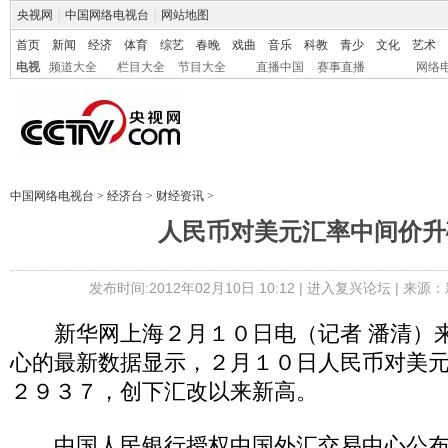
央视网
|
中国网络电视台
|
网站地图
首页
新闻
经济
体育
综艺
春晚
戏曲
音乐
科教
青少
文化
艺术
电视
频道大全
栏目大全
节目大全
直播中国
赛事直播
网络
中国网络电视台
>
经济台
>
财经资讯
>
人民币对美元汇率中间价升破
发布时间:2012年02月10日 10:12 |
进入复兴论坛
| 来源：
新华网上海２月１０日电（记者 潘清）来
心的最新数据显示，２月１０日人民币对美
２９３７，创下汇改以来新高。
中国人民银行授权中国外汇交易中心公布