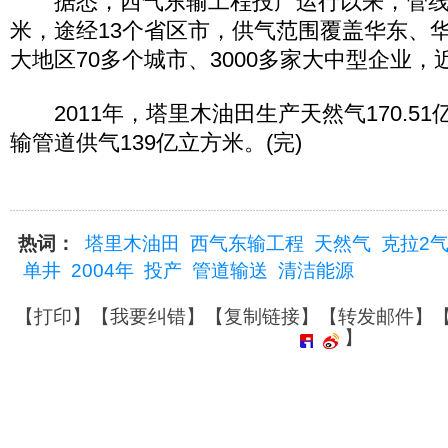
据悉，西气东输工程投产运行以来，管线总
米，途经13个省区市，供气范围覆盖华东、
大地区70多个城市、3000多家大中型企业，
2011年，塔里木油田生产天然气170.5
输管道供气139亿立方米。(完)
热词：
塔里木油田
西气东输工程
天然气
克拉2
单井
2004年
投产
管道输送
清洁能源
【
打印
】【
我要纠错
】【
复制链接
】【
转发邮件
】
】