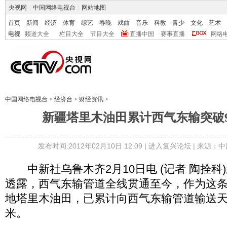
央视网
|
中国网络电视台
|
网站地图
首页
新闻
经济
体育
综艺
春晚
戏曲
音乐
科教
青少
文化
艺术
电视
频道大全
栏目大全
节目大全
直播中国
赛事直播
网络
中国网络电视台
>
经济台
>
财经资讯
>
新疆塔里木油田累计西气东输突破9
发布时间:2012年02月10日 12:09 |
进入复兴论坛
| 来源：中
中新社乌鲁木齐2月10日电 (记者 陶拴科)
透露，西气东输管道全线贯通至今，作为这
地塔里木油田，已累计向西气东输管道输送天
米。