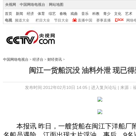
央视网
|
中国网络电视台
|
网站地图
首页
新闻
经济
体育
综艺
春晚
戏曲
音乐
科教
青少
文化
艺术
电视
频道大全
栏目大全
节目大全
直播中国
赛事直播
网络
中国网络电视台
>
经济台
>
财经资讯
>
闽江一货船沉没 油料外泄 现已
发布时间:2012年02月10日 14:05 |
进入复兴论坛
| 来源：
本报讯 昨日，一艘货船在闽江下洋船厂附
名船员遇险，江面出现大片浮油。事后，9名