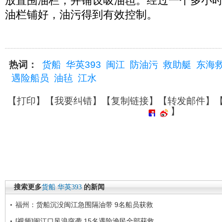
放置围油栏，并铺设吸油毡。经过一个多小
油栏铺好，油污得到有效控制。
热词：
货船
华英393
闽江
防油污
救助艇
东海
遇险船员
油毡
江水
【
打印
】【
我要纠错
】【
复制链接
】【
转发邮件
】
】
搜索更多
货船
华英393
的新闻
福州：货船沉没闽江急围隔油带 9名船员获救
[视频]闽江口风浪突袭 15名遇险渔民全部获救