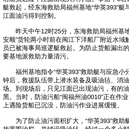
艇救起，经东海救助局福州基地“华英393”
江面油污得到控制。
昨天中午12时25分，东海救助局福州基地
安顺”货轮两小时前在闽江下洋船厂附近水域
员已被海事局巡逻艇救起。为防止货船漏出
要基地派救助力量清污。
福州基地指令“华英393”救助艇与应急小分
钟后，救援队伍带上潜水装备及吸油毡、消
场。到现场后，只见江面已出现油污，有的
黑。当时，防油污船“闽福州油0010”正在作
上遇险货船已沉没，防油污作业进展缓慢。
为了防止油污面积扩大，“华英393”救助