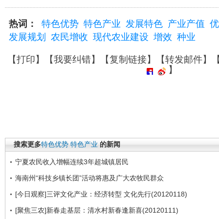
热词：
特色优势
特色产业
发展特色
产业产值
优
发展规划
农民增收
现代农业建设
增效
种业
【
打印
】【
我要纠错
】【
复制链接
】【
转发邮件
】
】
搜索更多
特色优势
特色产业
的新闻
宁夏农民收入增幅连续3年超城镇居民
海南州“科技乡镇长团”活动将惠及广大农牧民群众
[今日观察]三评文化产业：经济转型 文化先行(20120118)
[聚焦三农]新春走基层：清水村新春逢新喜(20120111)