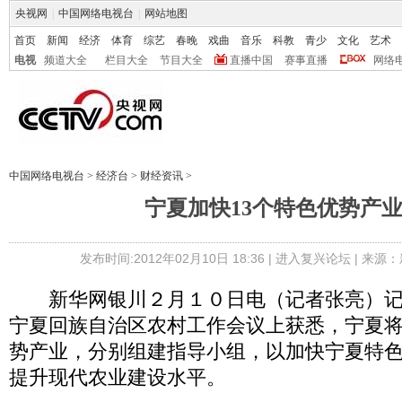
央视网
|
中国网络电视台
|
网站地图
首页
新闻
经济
体育
综艺
春晚
戏曲
音乐
科教
青少
文化
艺术
电视
频道大全
栏目大全
节目大全
直播中国
赛事直播
网络
中国网络电视台
>
经济台
>
财经资讯
>
宁夏加快13个特色优势产
发布时间:2012年02月10日 18:36 |
进入复兴论坛
| 来源：
新华网银川２月１０日电（记者张亮）记
宁夏回族自治区农村工作会议上获悉，宁夏
势产业，分别组建指导小组，以加快宁夏特
提升现代农业建设水平。