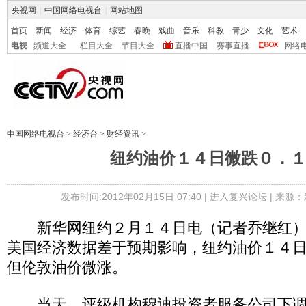
央视网
|
中国网络电视台
|
网站地图
首页
新闻
经济
体育
综艺
春晚
戏曲
音乐
科教
青少
文化
艺术
电视
频道大全
栏目大全
节目大全
直播中国
赛事直播
网络
中国网络电视台
>
经济台
>
财经资讯
>
纽约油价１４日微跌０．
发布时间:2012年02月15日 07:40 |
进入复兴论坛
| 来源：
新华网纽约２月１４日电（记者乔继红）
美国经济数据差于预期影响，纽约油价１４
但伦敦油价微涨。
当天，评级机构穆迪投资者服务公司下调