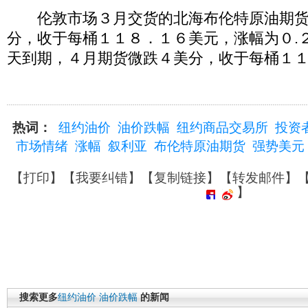
伦敦市场３月交货的北海布伦特原油期货
分，收于每桶１１８．１６美元，涨幅为０.
天到期，４月期货微跌４美分，收于每桶１
热词：
纽约油价
油价跌幅
纽约商品交易所
投资
市场情绪
涨幅
叙利亚
布伦特原油期货
强势美元
【
打印
】【
我要纠错
】【
复制链接
】【
转发邮件
】
】
搜索更多
纽约油价
油价跌幅
的新闻