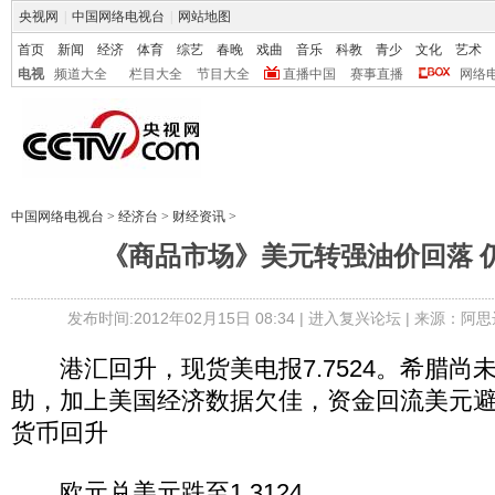
央视网
|
中国网络电视台
|
网站地图
首页
新闻
经济
体育
综艺
春晚
戏曲
音乐
科教
青少
文化
艺术
电视
频道大全
栏目大全
节目大全
直播中国
赛事直播
网络
中国网络电视台
>
经济台
>
财经资讯
>
《商品市场》美元转强油价回落 仍
发布时间:2012年02月15日 08:34 |
进入复兴论坛
| 来源：阿思
港汇回升，现货美电报7.7524。希腊尚
助，加上美国经济数据欠佳，资金回流美元
货币回升
欧元兑美元跌至1.3124