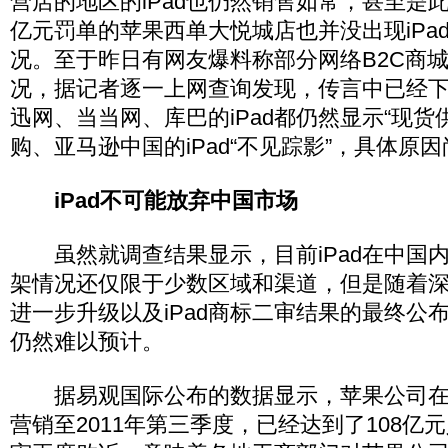
营店的地区的iPad也仍然销售如常，甚至是
亿元罚单的苹果西单大悦城店也并没出现iPa
况。至于昨日有网友爆料称部分网络B2C商城也
况，据记者逐一上网查询发现，传言中已经
迅网、当当网、库巴的iPad都仍然显示“现货
购、亚马逊中国的iPad“不见踪影”，具体原
iPad不可能放弃中国市场
虽然就调查结果显示，目前iPad在中国
架情况还仅限于少数区域和渠道，但是随着深
进一步升级以及iPad商标二审结果的最终公布
仍然难以预计。
据易观国际公布的数据显示，苹果公司在中
营销至2011年第三季度，已经达到了108亿