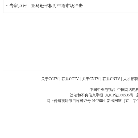
专家点评：亚马逊平板将带给市场冲击
关于CCTV
|
联系CCTV
|
关于CNTV
|
联系CNTV
|
人才招聘
中国中央电视台 中国网络电
违法和不良信息举报
京ICP证060535号
网上传播视听节目许可证号 0102004
新出网证（京）字0