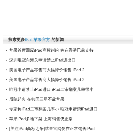
搜索更多
iPad
苹果官方
的新闻
苹果首度回应iPad商标纠纷 称在香港已获支持
深圳唯冠向海关申请禁止iPad进出口
美国电子产品零售商大幅降价销售 iPad 2
美国电子产品零售商大幅降价销售 iPad 2
唯冠申请禁止iPad进口 iPad二审翻案几率很小
后院起火 在韩国三星不敌苹果
专家称iPad二审翻案几率小 唯冠申请禁iPad进口
苹果iPad多地下架 上海销售仍正常
[关注iPad商标之争]苹果官网仍在正常销售iPad