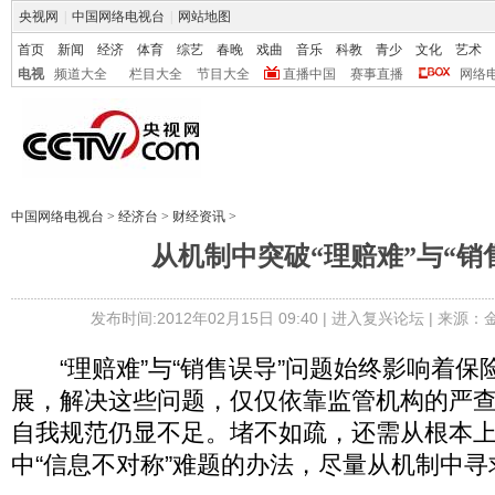
央视网
|
中国网络电视台
|
网站地图
首页
新闻
经济
体育
综艺
春晚
戏曲
音乐
科教
青少
文化
艺术
电视
频道大全
栏目大全
节目大全
直播中国
赛事直播
网络
中国网络电视台
>
经济台
>
财经资讯
>
从机制中突破“理赔难”与“销
发布时间:2012年02月15日 09:40 |
进入复兴论坛
| 来源：
“理赔难”与“销售误导”问题始终影响着保
展，解决这些问题，仅仅依靠监管机构的严
自我规范仍显不足。堵不如疏，还需从根本
中“信息不对称”难题的办法，尽量从机制中寻