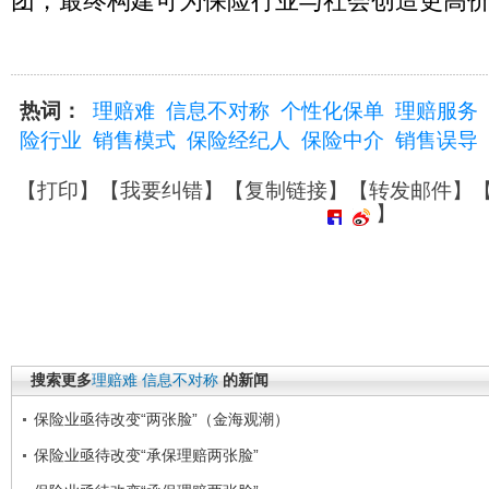
团，最终构建可为保险行业与社会创造更高价
热词：
理赔难
信息不对称
个性化保单
理赔服务
险行业
销售模式
保险经纪人
保险中介
销售误导
【
打印
】【
我要纠错
】【
复制链接
】【
转发邮件
】
】
搜索更多
理赔难
信息不对称
的新闻
保险业亟待改变“两张脸”（金海观潮）
保险业亟待改变“承保理赔两张脸”