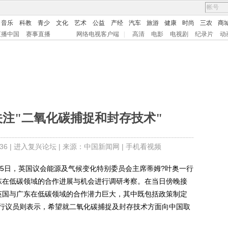
音乐
科教
青少
文化
艺术
公益
产经
汽车
旅游
健康
时尚
三农
商
直播中国
赛事直播
网络电视客户端
|
高清
电影
电视剧
纪录片
动
关注"二氧化碳捕捉和封存技术"
6 |
进入复兴论坛
| 来源：中国新闻网 |
手机看视频
15日，英国议会能源及气候变化特别委员会主席蒂姆?叶奥一行
东在低碳领域的合作进展与机会进行调研考察。在当日傍晚接
英国与广东在低碳领域的合作潜力巨大，其中既包括政策制定
行议员则表示，希望就二氧化碳捕捉及封存技术方面向中国取