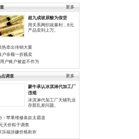
调查
更多
超九成玻尿酸为假货
用关系网织就暴利，8元
产品卖到上万。
素热牵出传销大案
账户余额一折贱卖
店用户账户被盗不作为
热点调查
更多
蒙牛承认冰淇淋代加工厂
违规
冰淇淋代加工厂天辅乳业
存脏乱差问题。
协：苹果维修条款太霸道
0元天价粽子调查
家乐福涉嫌价格欺诈