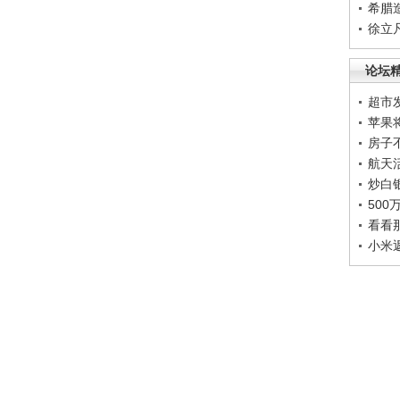
希腊
徐立
论坛
超市
苹果
房子
航天
炒白
50
看看
小米