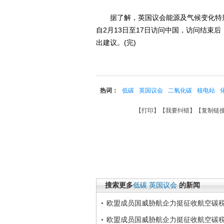
据了解，英国议会能源及气候变化特别
自2月13日至17日访问中国，访问结束
出建议。(完)
热词：
低碳
英国议会
二氧化碳
核电站
【
打印
】【
我要纠错
】【
复制链
搜索更多
低碳
英国议会
的新闻
欧盟成员国威胁航企力挺征收航空碳
欧盟成员国威胁航企力挺征收航空碳