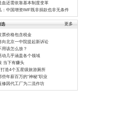
造血还需依靠基本制度变革
凡：中国增资IMF既非捐款也非无条件
精选
更多
发票价格包含税金
将向北京一中院提起新诉讼
不用该怎么放？
活动几乎涵盖各个领域
银 当下有赚头
0万打造4个五星级旅游厕所
那些年薪百万的“神秘”职业
返修因代工厂为二流作坊