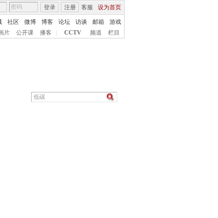
登录
注册
客服
设为首页
城
社区
微博
博客
论坛
访谈
邮箱
游戏
画片
公开课
播客
|
CCTV
频道
栏目