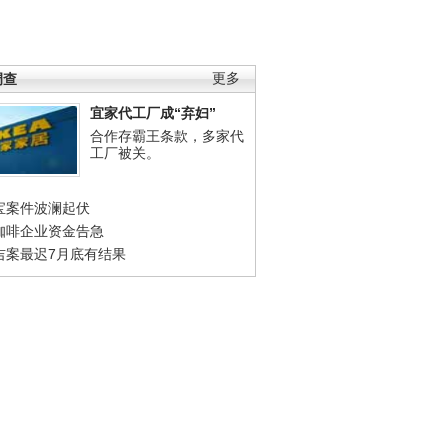
调查
更多
宜家代工厂成“弃妇”
合作存霸王条款，多家代
工厂被关。
宝案件波澜起伏
咖啡企业资金告急
吉案最迟7月底有结果