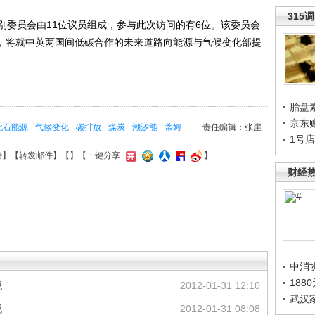
315
委员会由11位议员组成，参与此次访问的有6位。该委员会
后，将就中英两国间低碳合作的未来道路向能源与气候变化部提
胎盘
京东
化石能源
气候变化
碳排放
煤炭
潮汐能
蒂姆
责任编辑：张崖
1号
接
】【
转发邮件
】【
】
【一键分享
】
财经
中消
188
税
2012-01-31 12:10
武汉
税
2012-01-31 08:08