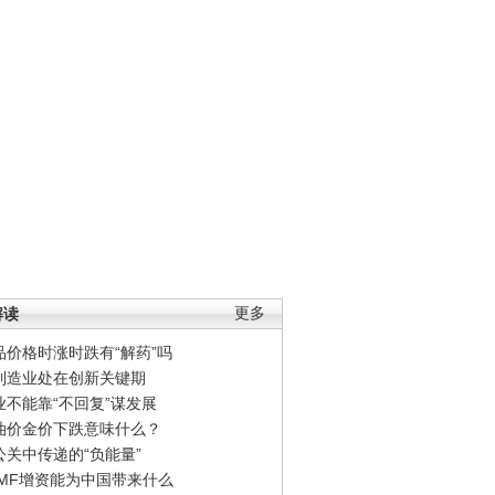
解读
更多
品价格时涨时跌有“解药”吗
制造业处在创新关键期
业不能靠“不回复”谋发展
油价金价下跌意味什么？
公关中传递的“负能量”
IMF增资能为中国带来什么