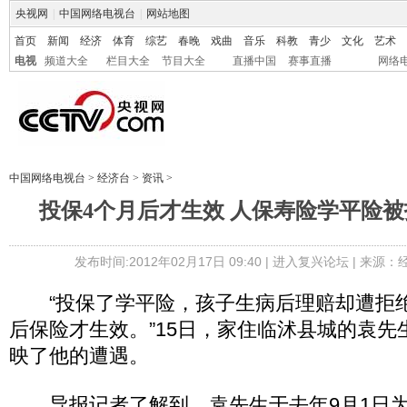
央视网
|
中国网络电视台
|
网站地图
首页
新闻
经济
体育
综艺
春晚
戏曲
音乐
科教
青少
文化
艺术
电视
频道大全
栏目大全
节目大全
直播中国
赛事直播
网络
中国网络电视台
>
经济台
>
资讯
>
投保4个月后才生效 人保寿险学平险被
发布时间:2012年02月17日 09:40 |
进入复兴论坛
| 来源：
“投保了学平险，孩子生病后理赔却遭拒绝
后保险才生效。”15日，家住临沭县城的袁先
映了他的遭遇。
导报记者了解到，袁先生于去年9月1日为