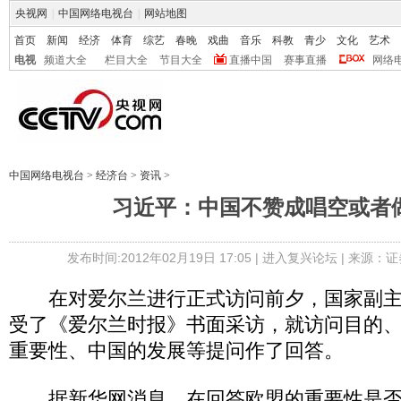
央视网
|
中国网络电视台
|
网站地图
首页
新闻
经济
体育
综艺
春晚
戏曲
音乐
科教
青少
文化
艺术
电视
频道大全
栏目大全
节目大全
直播中国
赛事直播
网络
中国网络电视台
>
经济台
>
资讯
>
习近平：中国不赞成唱空或者
发布时间:2012年02月19日 17:05 |
进入复兴论坛
| 来源：证
在对爱尔兰进行正式访问前夕，国家副主席
受了《爱尔兰时报》书面采访，就访问目的
重要性、中国的发展等提问作了回答。
据新华网消息，在回答欧盟的重要性是否