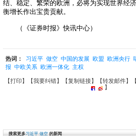
结、稳定、繁荣的欧洲，必将为实现世界经
衡增长作出宝贵贡献。
（《证券时报》快讯中心）
热词：
习近平
做空
中国的发展
欧盟
欧洲央行
报
中欧关系
欧洲一体化
主权
【
打印
】【
我要纠错
】【
复制链接
】【
转发邮件
】
】
搜索更多
习近平
做空
的新闻