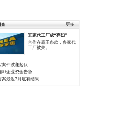
调查
更多
宜家代工厂成“弃妇”
合作存霸王条款，多家代
工厂被关。
宝案件波澜起伏
咖啡企业资金告急
吉案最迟7月底有结果