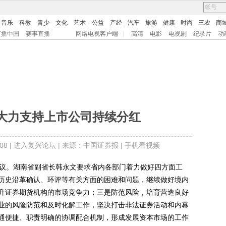
音乐
科教
青少
文化
艺术
公益
产经
汽车
旅游
健康
时尚
三农
商
直播中国
赛事直播
网络电视客户端
|
高清
电影
电视剧
纪录片
动
大力支持上市公司持续分红
8 |
进入复兴论坛
| 来源：中国证券报 |
手机看视频
议。湖南省副省长韩永文要求省内各部门着力做好四方面工
历史沿革确认、环评等有关方面的困难和问题，继续做好境内
升证券期货机构的市场竞争力；三是防范风险，培育营造良好
业的风险防范和及时化解工作，坚决打击非法证券活动和内幕
通便捷、职责明确的协调配合机制，形成发展资本市场的工作