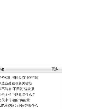
解读
更多
品价格时涨时跌有“解药”吗
制造业处在创新关键期
业不能靠“不回复”谋发展
油价金价下跌意味什么？
公关中传递的“负能量”
IMF增资能为中国带来什么