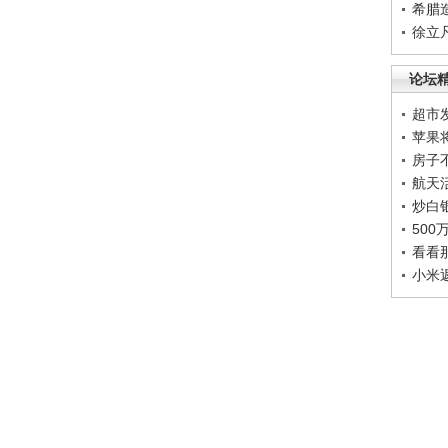
希腊
徐立
论坛
超市
苹果
房子
航天
炒白
50
看看
小米