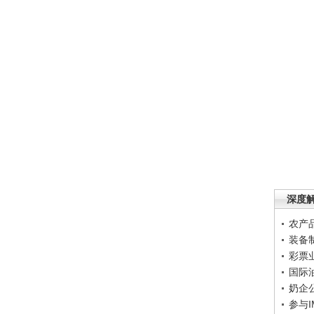
深度
农产
装备
彩票
国际
奶企
参与