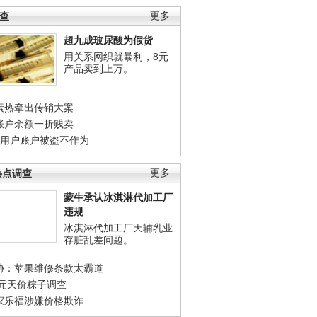
调查
更多
超九成玻尿酸为假货
用关系网织就暴利，8元
产品卖到上万。
素热牵出传销大案
账户余额一折贱卖
店用户账户被盗不作为
热点调查
更多
蒙牛承认冰淇淋代加工厂
违规
冰淇淋代加工厂天辅乳业
存脏乱差问题。
协：苹果维修条款太霸道
0元天价粽子调查
家乐福涉嫌价格欺诈