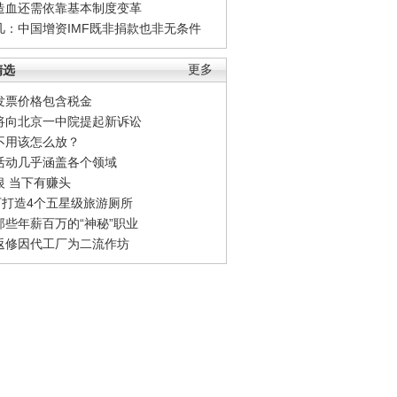
造血还需依靠基本制度变革
凡：中国增资IMF既非捐款也非无条件
精选
更多
发票价格包含税金
将向北京一中院提起新诉讼
不用该怎么放？
活动几乎涵盖各个领域
银 当下有赚头
0万打造4个五星级旅游厕所
那些年薪百万的“神秘”职业
返修因代工厂为二流作坊