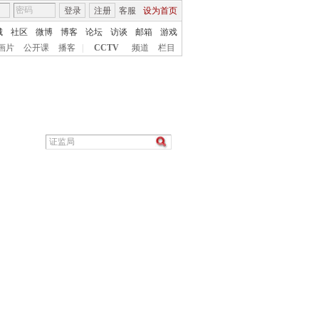
登录
注册
客服
设为首页
城
社区
微博
博客
论坛
访谈
邮箱
游戏
画片
公开课
播客
|
CCTV
频道
栏目