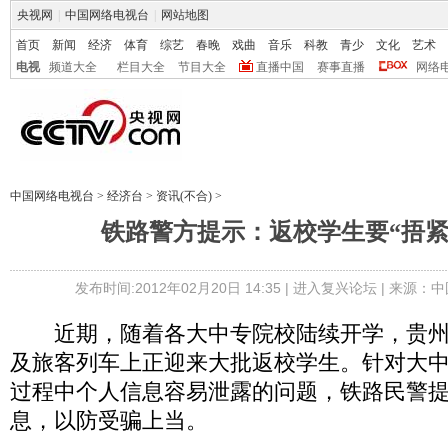
央视网
|
中国网络电视台
|
网站地图
首页
新闻
经济
体育
综艺
春晚
戏曲
音乐
科教
青少
文化
艺术
电视
频道大全
栏目大全
节目大全
直播中国
赛事直播
网络
中国网络电视台
>
经济台
>
资讯(不合)
>
铁路警方提示：返校学生要“捂紧
发布时间:2012年02月20日 14:35 |
进入复兴论坛
| 来源：中
近期，随着各大中专院校陆续开学，贵州
及旅客列车上正迎来大批返校学生。针对大
过程中个人信息容易泄露的问题，铁路民警提
息，以防受骗上当。