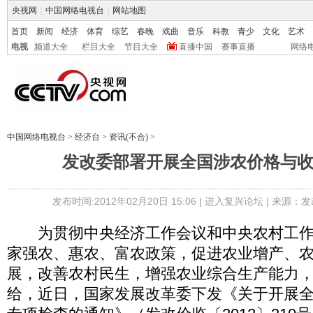
央视网
|
中国网络电视台
|
网站地图
首页
新闻
经济
体育
综艺
春晚
戏曲
音乐
科教
青少
文化
艺术
电视
频道大全
栏目大全
节目大全
直播中国
赛事直播
网络
中国网络电视台
>
经济台
>
资讯(不合)
>
发改委部署开展全国涉农价格与
发布时间:2012年02月20日 15:06 |
进入复兴论坛
| 来源：发
为贯彻中央经济工作会议和中央农村工作
家强农、惠农、富农政策，促进农业增产、
展，改善农村民生，增强农业综合生产能力
给，近日，国家发展改革委下发《关于开展