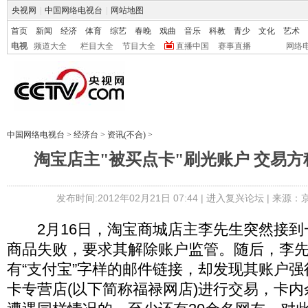
央视网
|
中国网络电视台
|
网站地图
首页
新闻
经济
体育
综艺
春晚
戏曲
音乐
科教
青少
文化
艺术
电视
频道大全
栏目大全
节目大全
直播中国
赛事直播
网络
中国网络电视台
>
经济台
>
资讯(不合)
>
淘宝店主"被买点卡"刷光账户 交易
发布时间:2012年02月21日 07:44 |
进入复兴论坛
| 来源：
2月16日，淘宝商城店主李先生突然接到
商品失败，要求其解除账户监管。随后，李
有“支付宝”字样的邮件链接，却发现其账户
卡专营店(以下简称福禄网店)进行交易，卡