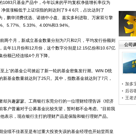
1083只基金产品中，今年以来的平均复权净值增长率仅为
只，净值涨幅低于上证综指的则达到了9 4 6只，占比达到了
别为，鹏华消费优选、诺德中小盘、嘉实多利进取、万家双引擎
.77%、5.33%、4.00%和3.94%。
前两个月，新成立基金数量分别为7只和2只，平均发行份额则
公司
，去年11月份和12月份，这个数字分别是12.15亿份和10.67亿
集份额已经连续4个月下降。
上”的基金公司掀起了新一轮的基金密集发行潮。WIN D统
的新基金数量就达到了25只。其中，指数基金就达到了7只，
加多
后谷
王老
却兴趣寥寥。工商银行东莞分行的一位理财经理告诉《经济
前客户普遍对于公募基金比较失望，暂时都不会考虑。“目前我
”他表示，现在银行主打的理财产品是保险和银行理财产品。
业绩不佳甚至是有过重大投资失误的基金经理也开始堂而皇