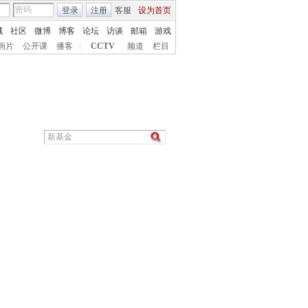
登录
注册
客服
设为首页
城
社区
微博
博客
论坛
访谈
邮箱
游戏
画片
公开课
播客
|
CCTV
频道
栏目