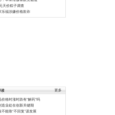
0元天价粽子调查
家乐福涉嫌价格欺诈
解读
更多
品价格时涨时跌有“解药”吗
制造业处在创新关键期
业不能靠“不回复”谋发展