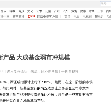
音乐
科教
青少
文化
艺术
公益
产经
汽车
旅游
健康
时尚
三农
商
直播中国
赛事直播
网络电视客户端
|
高清
电影
电视剧
纪录片
动
新产品 大成基金弱市冲规模
4 |
进入复兴论坛
| 来源：经济参考报 |
手机看视频
46%，深证成指累计上行了7.82%。然而，在这一阶段的市场
，与此同时，新基金发行的情况依然让众多基金公司寒意阵
密集发行新产品冲规模依然乐此不疲，甚至是一些前期有着重
也开始堂而皇之地执掌新产品。