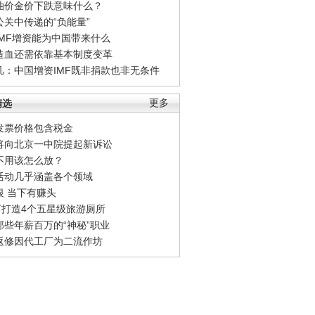
油价金价下跌意味什么？
公关中传递的“负能量”
IMF增资能为中国带来什么
造血还需依靠基本制度变革
凡：中国增资IMF既非捐款也非无条件
精选
更多
发票价格包含税金
将向北京一中院提起新诉讼
不用该怎么放？
活动几乎涵盖各个领域
银 当下有赚头
0万打造4个五星级旅游厕所
那些年薪百万的“神秘”职业
返修因代工厂为二流作坊