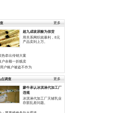
调查
更多
超九成玻尿酸为假货
用关系网织就暴利，8元
产品卖到上万。
素热牵出传销大案
账户余额一折贱卖
店用户账户被盗不作为
热点调查
更多
蒙牛承认冰淇淋代加工厂
违规
冰淇淋代加工厂天辅乳业
存脏乱差问题。
协：苹果维修条款太霸道