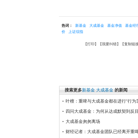
热词：
新基金
大成基金
基金净值
基金经
价
上证综指
【
打印
】【
我要纠错
】【
复制链
搜索更多
新基金
大成基金
的新闻
叶檀：重啤与大成基金都在进行“行为
四问大成基金：为何从达成默契到反
大成基金匆匆离场
财经记者：大成基金团队已经离开重