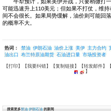
牛犁预计，如果美伊开战，只要稍微打一
可能迅速升上110美元；但如果不打仗，维持
间不会很长。如果局势缓解，油价则可能回落
的概率不大。
热词：
禁油
伊朗石油
油价上涨
美伊
主力合约
油出口
布兰特原油期货
石油进口量
市场投资者
【
打印
】【
我要纠错
】【
复制链接
】【
转发邮件
】
】
搜索更多
禁油
伊朗石油
的新闻