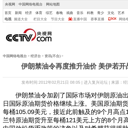
央视网
|
中国网络电视台
|
网站地图
首页
新闻
经济
体育
综艺
春晚
戏曲
音乐
科教
青少
文化
艺术
电视
频道大全
栏目大全
节目大全
直播中国
赛事直播
网络
中国网络电视台
>
经济台
>
资讯(不合)
>
伊朗禁油令再度推升油价 美伊若开
发布时间:2012年02月21日 08:05 |
进入复兴论坛
| 来源：经
伊朗禁油令加剧了国际市场对伊朗原油出口
日国际原油期货价格继续上涨。美国原油期货当
每桶105.09美元，接近此前触及的9个月高点1
兰特原油期货升至每桶121美元上方的8个月