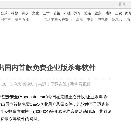
音乐
科教
青少
文化
艺术
公益
产经
汽车
旅游
健康
时尚
三农
商
直播中国
赛事直播
网络电视客户端
|
高清
电影
电视剧
纪录片
动
出国内首款免费企业版杀毒软件
05 |
进入复兴论坛
| 来源：国际在线 |
手机看视频
云安全(Hopesafe.com)今日在京隆重召开以“企业杀毒‘希
推出国内首款免费SaaS企业用户杀毒软件，此软件基于迈克菲
云安全及投资方鹏博士(600804)等众嘉宾均亲临活动现场，共同见
免费版杀毒软件的问世。