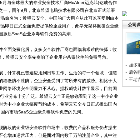
月与全球最大的专业安全技术厂商McAfee(迈克菲)达成合作
之一，同年9月，北京希望电脑技术有限公司在北京正式部署
，产品命名为：希望云安全。中国的广大用户从此可以享受到由本
公司
该产品即日正式全面免费提供给企业用户，此举无疑将颠覆企业级
掀起SaaS企业杀毒软件免费的高潮。
全面免费化后，众多安全软件厂商也面临着艰难的抉择：收
时，希望云安全率先奏响了企业用户杀毒软件的免费号角。
加多
后谷
，计算机已普遍应用到日常工作、生活的每一个领域，但随
王老
的猖獗防不胜防，企业安全受到了前所未有的威胁。相比于大
业网络环境安全明显力不从心。据权威统计数字显示，目前国
属的行业分布十分广泛。希望云安全正是敏锐看到了这一中小企业
时为中小企业大幅度节约成本，希望云安全今日正式推出国内
创国内市场SaaS企业级杀毒软件免费的先河。
阶段的企业级安全软件市场中，收费的产品和服务仍占据主
不会增加运营压力，但是面对国内数千万的注册企业，其中注