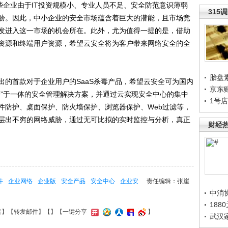
这些企业由于IT投资规模小、专业人员不足、安全防范意识薄弱
315
胁。因此，中小企业的安全市场蕴含着巨大的潜能，且市场竞
发进入这一市场的机会所在。此外，尤为值得一提的是，借助
资源和终端用户资源，希望云安全将为客户带来网络安全的全
胎盘
首款对于企业用户的SaaS杀毒产品，希望云安全可为国内
京东
管”于一体的安全管理解决方案，并通过云实现安全中心的集中
1号
件防护、桌面保护、防火墙保护、浏览器保护、Web过滤等，
层出不穷的网络威胁，通过无可比拟的实时监控与分析，真正
财经
件
企业网络
企业版
安全产品
安全中心
企业安
责任编辑：张崖
中消
188
接
】【
转发邮件
】【
】
【一键分享
】
武汉