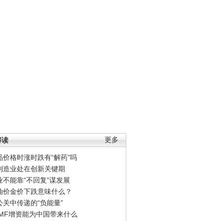
解读
更多
品价格时涨时跌有“解药”吗
制造业处在创新关键期
业不能靠“不回复”谋发展
油价金价下跌意味什么？
公关中传递的“负能量”
IMF增资能为中国带来什么