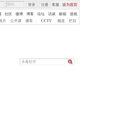
登录
注册
客服
设为首页
城
社区
微博
博客
论坛
访谈
邮箱
游戏
画片
公开课
播客
|
CCTV
频道
栏目