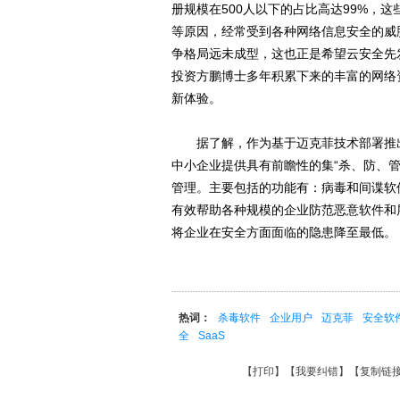
册规模在500人以下的占比高达99%，
等原因，经常受到各种网络信息安全的威
争格局远未成型，这也正是希望云安全先
投资方鹏博士多年积累下来的丰富的网络
新体验。
据了解，作为基于迈克菲技术部署推出的
中小企业提供具有前瞻性的集“杀、防、
管理。主要包括的功能有：病毒和间谍软
有效帮助各种规模的企业防范恶意软件和
将企业在安全方面面临的隐患降至最低。
热词：
杀毒软件
企业用户
迈克菲
安全软
全
SaaS
【
打印
】【
我要纠错
】【
复制链