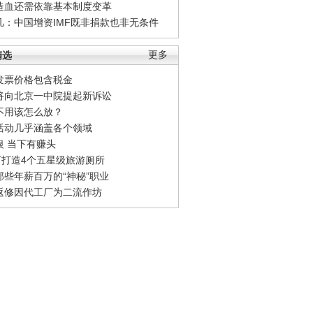
造血还需依靠基本制度变革
凡：中国增资IMF既非捐款也非无条件
精选
更多
发票价格包含税金
将向北京一中院提起新诉讼
不用该怎么放？
活动几乎涵盖各个领域
银 当下有赚头
0万打造4个五星级旅游厕所
那些年薪百万的“神秘”职业
返修因代工厂为二流作坊