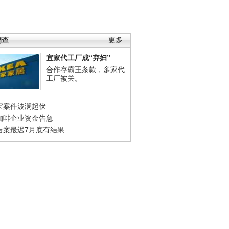
调查
更多
宜家代工厂成“弃妇”
合作存霸王条款，多家代
工厂被关。
宝案件波澜起伏
咖啡企业资金告急
吉案最迟7月底有结果