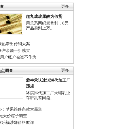
调查
更多
超九成玻尿酸为假货
用关系网织就暴利，8元
产品卖到上万。
素热牵出传销大案
账户余额一折贱卖
店用户账户被盗不作为
热点调查
更多
蒙牛承认冰淇淋代加工厂
违规
冰淇淋代加工厂天辅乳业
存脏乱差问题。
协：苹果维修条款太霸道
0元天价粽子调查
家乐福涉嫌价格欺诈