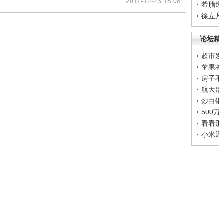
大
2011-12-23 18:08
希腊
徐立
论坛
超市
苹果
房子
航天
炒白
50
看看
小米