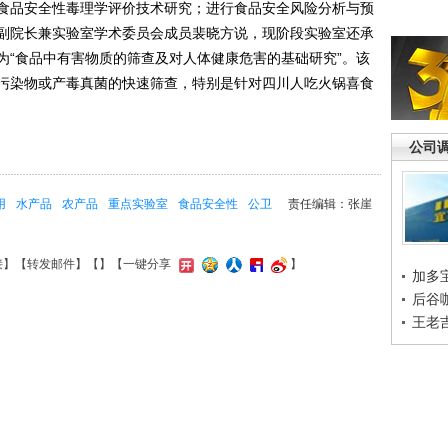
食品安全性毒理学评价技术研究；进行食品安全风险分析与预
副院长兼实验室学术委员会成员裴晓方说，现阶段实验室还承
为“食品中有害物质的筛查及对人体健康危害的基础研究”。该
污染物或产毒真菌的快速筛查，特别是针对四川人吃火锅喜食
公司
用
水产品
农产品
重点实验室
食品安全性
公卫
责任编辑：张崖
接
】【
转发邮件
】【
】
【一键分享
】
加多
后谷
王老