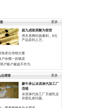
调查
更多
超九成玻尿酸为假货
用关系网织就暴利，8元
产品卖到上万。
素热牵出传销大案
账户余额一折贱卖
店用户账户被盗不作为
热点调查
更多
蒙牛承认冰淇淋代加工厂
违规
冰淇淋代加工厂天辅乳业
存脏乱差问题。
协：苹果维修条款太霸道