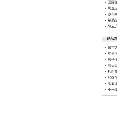
国际
奶企
参与
希腊
徐立
论坛
超市
苹果
房子
航天
炒白
50
看看
小米