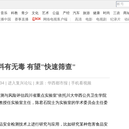
音乐
科教
青少
文化
艺术
公益
产经
汽车
旅游
健康
时尚
三农
商
直播中国
赛事直播
网络电视客户端
|
高清
电影
电视剧
纪录片
动
料有无毒 有望"快速筛查"
4 |
进入复兴论坛
| 来源：华西都市报 |
手机看视频
测与风险评估四川省重点实验室”依托川大华西公共卫生学院
教授任实验室主任，陈君石院士为实验室的学术委员会主任委
安全检测技术上进行研究与应用，比如研究某种危害食品安