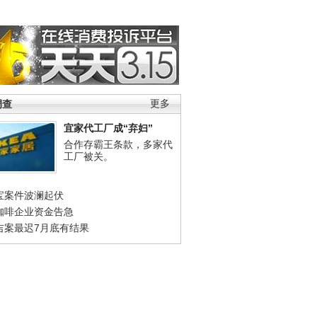
调查
更多
宜家代工厂成“弃妇”
合作存霸王条款，多家代
工厂被关。
宝案件波澜起伏
咖啡企业资金告急
吉案最迟7月底有结果