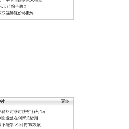
0元天价粽子调查
家乐福涉嫌价格欺诈
解读
更多
品价格时涨时跌有“解药”吗
制造业处在创新关键期
业不能靠“不回复”谋发展