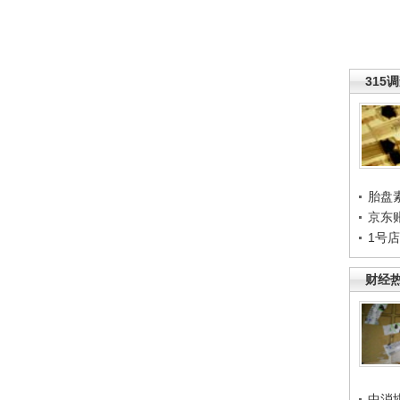
315
胎盘
京东
1号
财经
中消