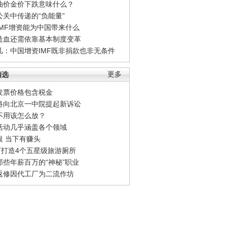
油价金价下跌意味什么？
公关中传递的“负能量”
IMF增资能为中国带来什么
造血还需依靠基本制度变革
凡：中国增资IMF既非捐款也非无条件
精选
更多
发票价格包含税金
将向北京一中院提起新诉讼
不用该怎么放？
活动几乎涵盖各个领域
银 当下有赚头
0万打造4个五星级旅游厕所
那些年薪百万的“神秘”职业
返修因代工厂为二流作坊