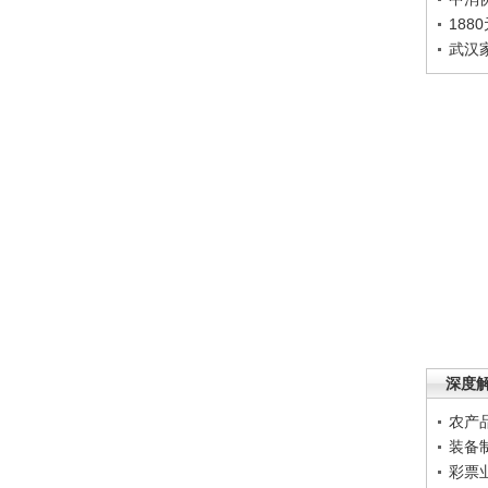
188
武汉
深度
农产
装备
彩票