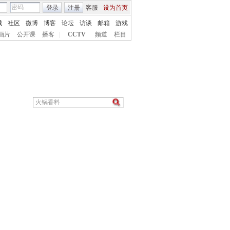
登录
注册
客服
设为首页
城
社区
微博
博客
论坛
访谈
邮箱
游戏
画片
公开课
播客
|
CCTV
频道
栏目