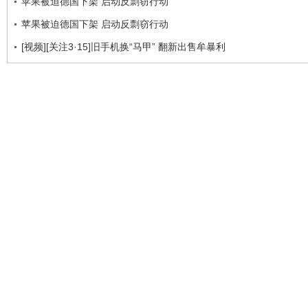
苹果被迫德国下架 启动反剽窃行动
苹果被迫德国下架 启动反剽窃行动
[视频][关注3·15]旧手机换“马甲” 翻新出售牟暴利