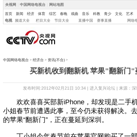
央视网
|
中国网络电视台
|
网站地图
首页
新闻
经济
体育
综艺
春晚
戏曲
音乐
科教
青少
文化
艺术
电视
频道大全
栏目大全
节目大全
直播中国
赛事直播
网络
中国网络电视台
>
经济台
>
资讯(不合)
>
买新机收到翻新机 苹果"翻新门
发布时间:2012年02月21日 10:34 |
进入复兴论坛
| 来源：深
欢欢喜喜买部新iPhone，却发现是二手
小姐春节前遭遇此事，至今仍未获得解决。
的苹果“翻新门”，正在蔓延到深圳。
丁小姐今年春节前在苹果官网购买了一部iP