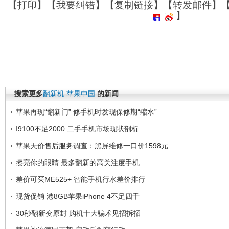
【
打印
】【
我要纠错
】【
复制链接
】【
转发邮件
】
】
搜索更多
翻新机
苹果中国
的新闻
苹果再现“翻新门” 修手机时发现保修期“缩水”
I9100不足2000 二手手机市场现状剖析
苹果天价售后服务调查：黑屏维修一口价1598元
擦亮你的眼睛 最多翻新的高关注度手机
差价可买ME525+ 智能手机行水差价排行
现货促销 港8GB苹果iPhone 4不足四千
30秒翻新变原封 购机十大骗术见招拆招