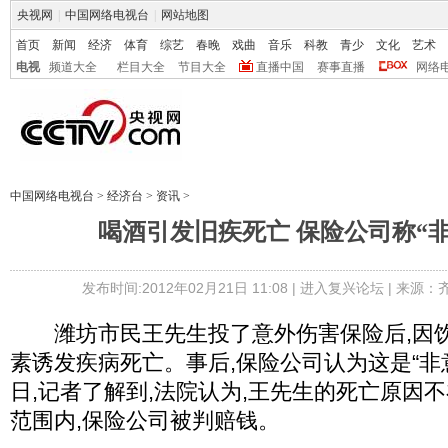
央视网
|
中国网络电视台
|
网站地图
首页
新闻
经济
体育
综艺
春晚
戏曲
音乐
科教
青少
文化
艺术
电视
频道大全
栏目大全
节目大全
直播中国
赛事直播
网络
中国网络电视台
>
经济台
>
资讯
>
喝酒引发旧疾死亡 保险公司称“
发布时间:2012年02月21日 11:08 |
进入复兴论坛
| 来源：
潍坊市民王先生投了意外伤害保险后,因饮
素诱发疾病死亡。事后,保险公司认为这是“非意
日,记者了解到,法院认为,王先生的死亡原因
范围内,保险公司被判赔钱。