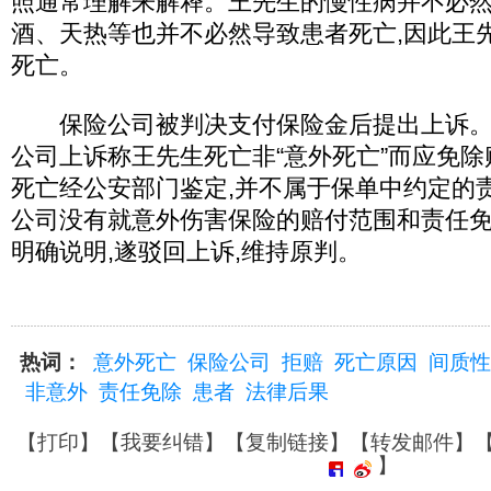
照通常理解来解释。王先生的慢性病并不必然
酒、天热等也并不必然导致患者死亡,因此王
死亡。
保险公司被判决支付保险金后提出上诉。二
公司上诉称王先生死亡非“意外死亡”而应免除
死亡经公安部门鉴定,并不属于保单中约定的
公司没有就意外伤害保险的赔付范围和责任
明确说明,遂驳回上诉,维持原判。
热词：
意外死亡
保险公司
拒赔
死亡原因
间质性
非意外
责任免除
患者
法律后果
【
打印
】【
我要纠错
】【
复制链接
】【
转发邮件
】
】