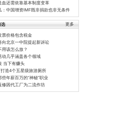
造血还需依靠基本制度变革
凡：中国增资IMF既非捐款也非无条件
精选
更多
发票价格包含税金
将向北京一中院提起新诉讼
不用该怎么放？
活动几乎涵盖各个领域
银 当下有赚头
0万打造4个五星级旅游厕所
那些年薪百万的“神秘”职业
返修因代工厂为二流作坊