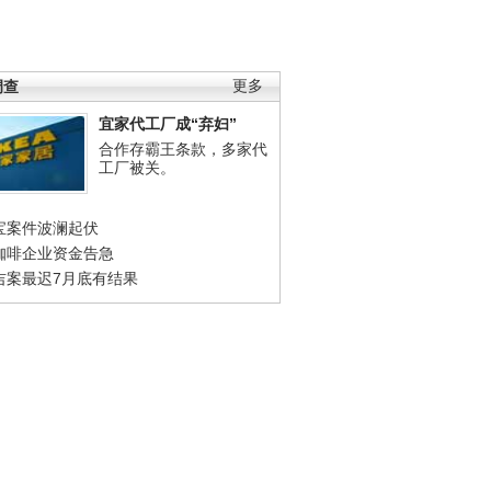
调查
更多
宜家代工厂成“弃妇”
合作存霸王条款，多家代
工厂被关。
宝案件波澜起伏
咖啡企业资金告急
吉案最迟7月底有结果