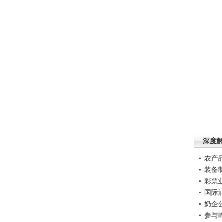
深度
农产
装备
彩票
国际
奶企
参与