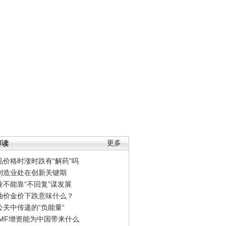
解读
更多
品价格时涨时跌有“解药”吗
制造业处在创新关键期
业不能靠“不回复”谋发展
油价金价下跌意味什么？
公关中传递的“负能量”
IMF增资能为中国带来什么