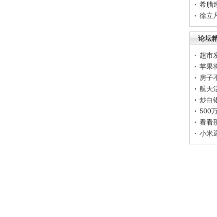
希腊
徐立
论坛
超市
苹果
房子
航天
炒白
50
看看
小米