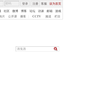
登录
注册
客服
设为首页
城
社区
微博
博客
论坛
访谈
邮箱
游戏
画片
公开课
播客
|
CCTV
频道
栏目