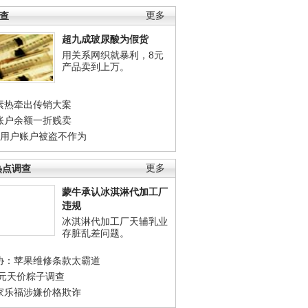
调查
更多
超九成玻尿酸为假货
用关系网织就暴利，8元
产品卖到上万。
素热牵出传销大案
账户余额一折贱卖
店用户账户被盗不作为
热点调查
更多
蒙牛承认冰淇淋代加工厂
违规
冰淇淋代加工厂天辅乳业
存脏乱差问题。
协：苹果维修条款太霸道
0元天价粽子调查
家乐福涉嫌价格欺诈