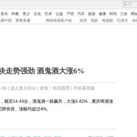
音乐
科教
青少
文化
艺术
公益
产经
汽车
旅游
健康
时尚
三农
商
直播中国
赛事直播
网络电视客户端
|
高清
电影
电视剧
纪录片
动
块走势强劲 酒鬼酒大涨6%
06 |
进入复兴论坛
| 来源：和讯股票 |
手机看视频
至14:43分，酒鬼酒一路飙升，大涨6.42%，重庆啤酒涨
沱牌舍得、涨幅均超过4%。