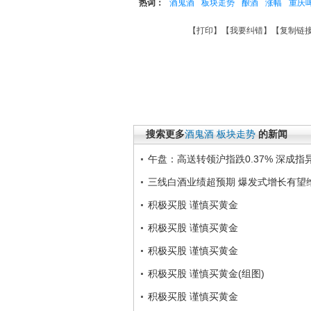
热词：
酒鬼酒
板块走势
酿酒
涨幅
重庆
【
打印
】【
我要纠错
】【
复制链
搜索更多
酒鬼酒
板块走势
的新闻
午盘：高送转领沪指跌0.37% 深成指
三线白酒业绩超预期 爆发式增长有望
积极买股 谨慎买黄金
积极买股 谨慎买黄金
积极买股 谨慎买黄金
积极买股 谨慎买黄金(组图)
积极买股 谨慎买黄金