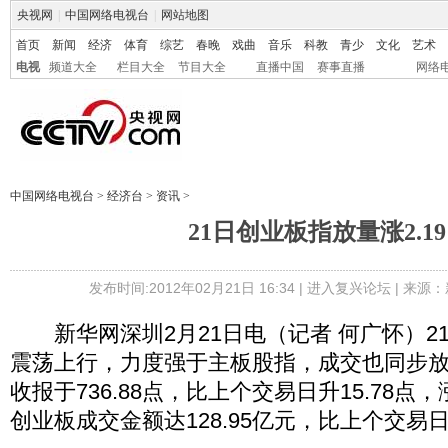
央视网
|
中国网络电视台
|
网站地图
首页
新闻
经济
体育
综艺
春晚
戏曲
音乐
科教
青少
文化
艺术
电视
频道大全
栏目大全
节目大全
直播中国
赛事直播
网络
中国网络电视台
>
经济台
>
资讯
>
21日创业板指放量涨2.1
发布时间:2012年02月21日 16:34 |
进入复兴论坛
| 来源：
新华网深圳2月21日电（记者 何广怀）2
震荡上行，力度强于主板股指，成交也同步
收报于736.88点，比上个交易日升15.78点，
创业板成交金额达128.95亿元，比上个交易日