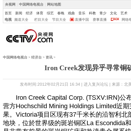
央视网
|
中国网络电视台
|
网站地图
首页
新闻
经济
体育
综艺
春晚
戏曲
音乐
科教
青少
文化
艺术
电视
频道大全
栏目大全
节目大全
直播中国
赛事直播
网络
中国网络电视台
>
经济台
>
资讯
>
Iron Creek发现异乎寻常
发布时间:2012年02月21日 16:34 |
进入复兴论坛
| 来源：北
Iron Creek Capital Corp. (TSXV:IRN
营方Hochschild Mining Holdings Limi
果。Victoria项目区现有37千米长的沿智利北
地块，位於世界级的斑岩铜区La Escondida和El