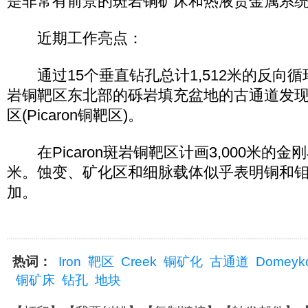
是非常有前景的斑岩铜矿床和热液贵金属系
近期工作亮点：
通过15个垂直钻孔总计1,512米的反向循环钻
岩铜靶区东北部的砾岩填充盆地的古通道发
区(Picaron铜靶区)。
在Picaron斑岩铜靶区计画3,000米的金刚
米。蚀变、矿化区和细脉载体似乎表明铜和
加。
热词：
Iron
靶区
Creek
铜矿化
古通道
Domeyk
铜矿床
钻孔
地块