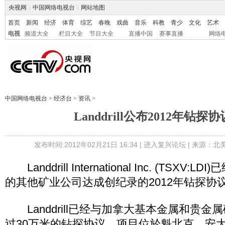
央视网
|
中国网络电视台
|
网站地图
首页
新闻
经济
体育
综艺
春晚
戏曲
音乐
科教
青少
文化
艺术
电视
频道大全
栏目大全
节目大全
直播中国
赛事直播
网络
中国网络电视台
>
经济台
>
资讯
>
Landdrill公布2012年钻探
发布时间:2012年02月21日 16:34 |
进入复兴论坛
| 来源：北
Landdrill International Inc. (TSXV
的其他矿业公司达成创纪录的2012年钻探协
Landdrill已经与加拿大基本金属和贵金
过30万米的钻探协议，项目位於魁北克、安