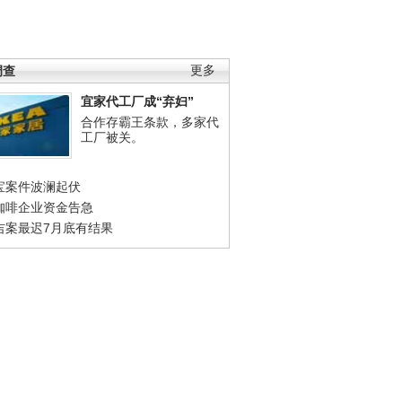
调查
更多
宜家代工厂成“弃妇”
合作存霸王条款，多家代
工厂被关。
宝案件波澜起伏
咖啡企业资金告急
吉案最迟7月底有结果