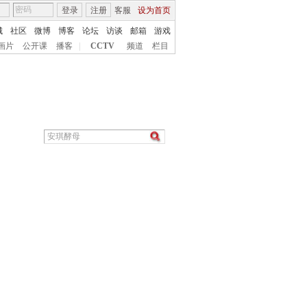
登录
注册
客服
设为首页
城
社区
微博
博客
论坛
访谈
邮箱
游戏
画片
公开课
播客
|
CCTV
频道
栏目