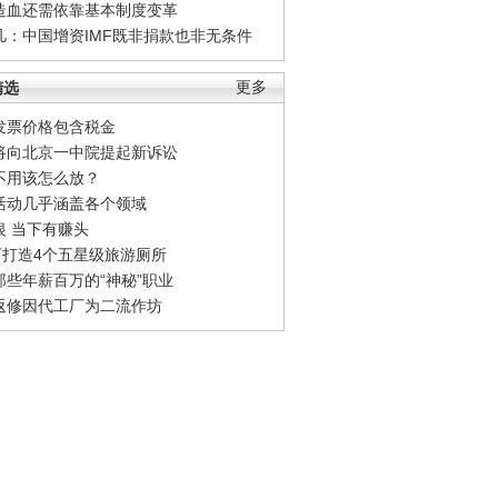
造血还需依靠基本制度变革
凡：中国增资IMF既非捐款也非无条件
精选
更多
发票价格包含税金
将向北京一中院提起新诉讼
不用该怎么放？
活动几乎涵盖各个领域
银 当下有赚头
0万打造4个五星级旅游厕所
那些年薪百万的“神秘”职业
返修因代工厂为二流作坊