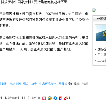
测中，排放废水中国家控制主要污染物氨氮超标严重。
原因被相关部门责令整改。2007年6月初，为了保护中华
公司
场两级政府及环保部门紧急叫停多家工业企业并下达污染整治
期整改。
点高新技术企业和首批国家技术创新示范企业的头衔，主导
物、营养健康产品、生物饲料添加剂等，是目前亚洲最大的酵
生产规模为3.5万吨，是亚洲最大的酵母生产基地。
加多
后谷
王老
性监测
超标排污
崇左
核查
生态环境安全
酵母抽
责任编辑：张崖
接
】【
转发邮件
】【
】
【一键分享
】