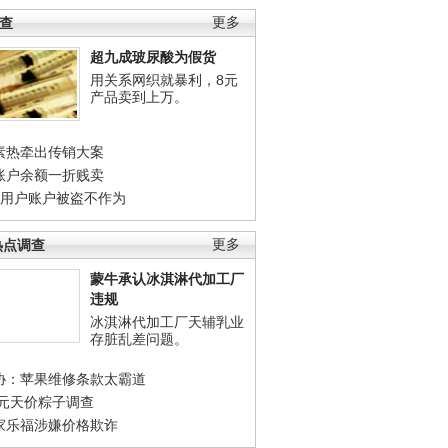
调查
更多
超九成玻尿酸为假货
用关系网织就暴利，8元
产品卖到上万。
素热牵出传销大案
账户余额一折贱卖
店用户账户被盗不作为
热点调查
更多
蒙牛承认冰淇淋代加工厂
违规
冰淇淋代加工厂天辅乳业
存脏乱差问题。
协：苹果维修条款太霸道
0元天价粽子调查
家乐福涉嫌价格欺诈