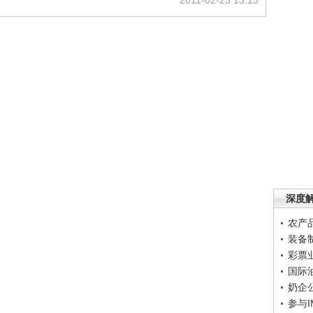
2011-02-23 13:13
深度
农产
装备
彩票
国际
奶企
参与