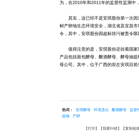
为，在2010年和2011年的监督性监
其实，这已经不是安琪股份第一次因污染
鲟产卵地生态环境安全，湖北省及宜昌市
令，其中，安琪股份因超标排污被责令限
值得注意的是，安琪股份还挂着国家重
产品包括面包酵母、酿酒酵母、酵母抽提
母公司。其中，位于广西的崇左安琪目前
热词：
安琪酵母
环境违法
酿酒酵母
监督
提物
产卵
【
打印
】【
我要纠错
】【
复制链