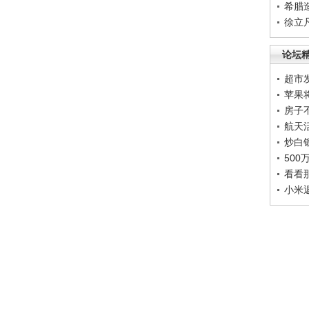
希腊
徐立
论坛
超市
苹果
房子
航天
炒白
50
看看
小米