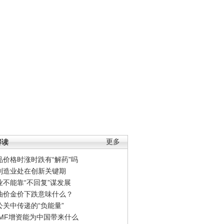
解读
更多
品价格时涨时跌有“解药”吗
制造业处在创新关键期
业不能靠“不回复”谋发展
油价金价下跌意味什么？
公关中传递的“负能量”
IMF增资能为中国带来什么