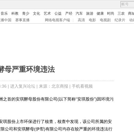
音乐
科教
青少
文化
艺术
公益
产经
汽车
旅游
健康
时尚
三农
商
直播中国
赛事直播
网络电视客户端
|
高清
电影
电视剧
纪录片
动
酵母严重环境违法
36 |
进入复兴论坛
| 来源：北京商报 |
手机看视频
首的安琪酵母股份有限公司(以下简称“安琪股份”)因环境污
琪股份上市环保进行了核查，核查中发现，该公司所属的安
)有限公司和安琪酵母(伊犁)有限公司均存在较严重的环境违法行