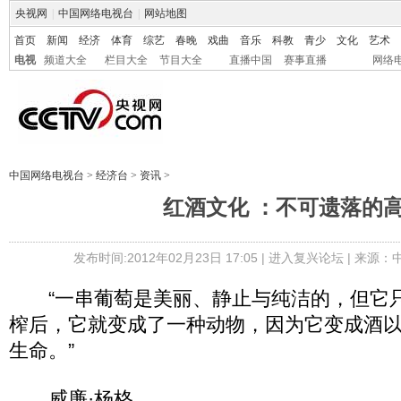
央视网
|
中国网络电视台
|
网站地图
首页
新闻
经济
体育
综艺
春晚
戏曲
音乐
科教
青少
文化
艺术
电视
频道大全
栏目大全
节目大全
直播中国
赛事直播
网络
中国网络电视台
>
经济台
>
资讯
>
红酒文化 ：不可遗落的
发布时间:2012年02月23日 17:05 |
进入复兴论坛
| 来源：
“一串葡萄是美丽、静止与纯洁的，但它只
榨后，它就变成了一种动物，因为它变成酒
生命。”
威廉·杨格