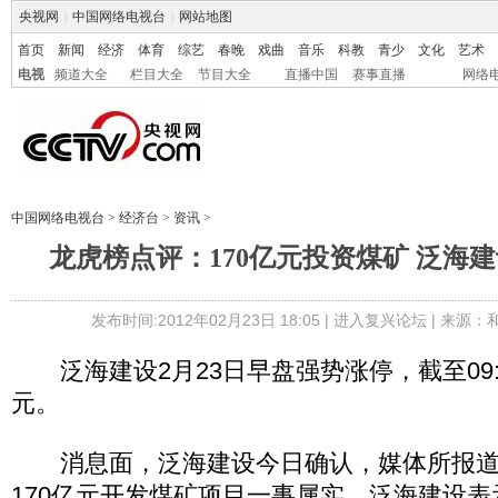
央视网
|
中国网络电视台
|
网站地图
首页
新闻
经济
体育
综艺
春晚
戏曲
音乐
科教
青少
文化
艺术
电视
频道大全
栏目大全
节目大全
直播中国
赛事直播
网络
中国网络电视台
>
经济台
>
资讯
>
龙虎榜点评：170亿元投资煤矿 泛海
发布时间:2012年02月23日 18:05 |
进入复兴论坛
| 来源：
泛海建设2月23日早盘强势涨停，截至09:4
元。
消息面，泛海建设今日确认，媒体所报道
170亿元开发煤矿项目一事属实。泛海建设