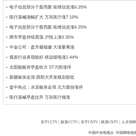
电子信息部分个股亮眼 拓维信息涨6.25%
医疗器械涨幅扩大 万东医疗涨7.10%
电子信息部分个股亮眼 拓维信息涨6.25%
两市早盘持续震荡 沪指上涨0.35%
中金公司：盘升最稳健 大涨要离场
煤炭行业表现较好 靖远煤电涨2.44%
太阳能板块早盘给力 ST力阳涨停
新疆板块走强 西部大开发规划获批
盘中热点：水泥板块走强 元力股份涨停
医疗器械早盘拉升 万东医疗领涨
关于CCTV
|
联系CCTV
|
关于CNTV
|
联系CNTV
|
人才招聘
中国中央电视台 中国网络电