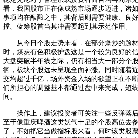
看，我国股市正在像成熟市场逐步迈进，诸
事项均在酝酿之中，其背后则需要健康、良
撑。蓝筹股首当其冲需要起到其示范作用。
从今日个股走势来看，在部分爆炒的题材
时，煤炭有色积极护盘这是一个较为良好的
大盘突破半年线之际，仍有相当大一部分个
徊，板块个股远未呈现全面补涨。同时随着
交均超过千亿，场外资金入场的欲望正在不
们所担心的调整基本都通过盘中来完成，短
间。
操作上，建议投资者可关注一些反弹落后
至于像重庆啤酒这类妖气十足的个股高位去
了，不如把它当做指标股来看，何时该类股