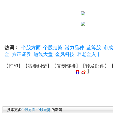
热词：
个股方面
个股走势
潜力品种
蓝筹股
市成
金
方正证券
短线大盘
金风科技
养老金入市
【
打印
】【
我要纠错
】【
复制链接
】【
转发邮件
】
】
搜索更多
个股方面
个股走势
的新闻