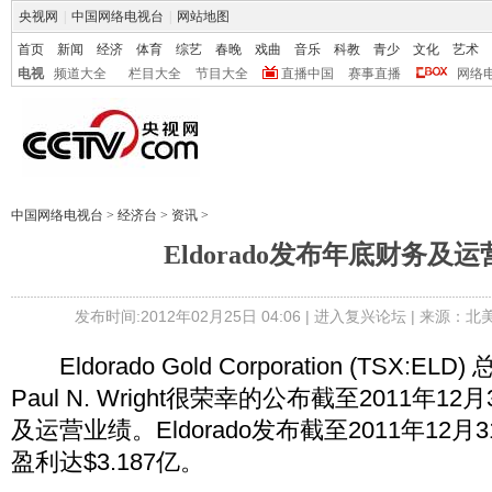
央视网
|
中国网络电视台
|
网站地图
首页
新闻
经济
体育
综艺
春晚
戏曲
音乐
科教
青少
文化
艺术
电视
频道大全
栏目大全
节目大全
直播中国
赛事直播
网络
中国网络电视台
>
经济台
>
资讯
>
Eldorado发布年底财务及
发布时间:2012年02月25日 04:06 |
进入复兴论坛
| 来源：北
Eldorado Gold Corporation (TSX:E
Paul N. Wright很荣幸的公布截至2011年
及运营业绩。Eldorado发布截至2011年12
盈利达$3.187亿。